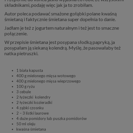
składnikami, podaję więc jak ja to zrobiłam.
Autor poleca podawać smażone gołąbki polane kwaśną
śmietaną i faktycznie śmietana super dopełnia to danie.
Jadłam je też z jogurtem naturalnym i też jest to smaczne
połączenie.
W przepisie śmietana jest posypana słodką papryką, ja
posypałam ją siekaną kolendrą. Myślę, że pasowałaby też
natka pietruszki.
1 biała kapusta
400 g mielonego mięsa wołowego
400 g mielonego mięsa wieprzowego
100 g ryżu
3 cebule
2 łyżeczki kolendry
2 łyżeczki kozieradki
4 ząbki czosnku
2 – 3 listki laurowe
4 duże pomidory lub puszka pomidorów
50 ml oleju
kwaśna śmietana