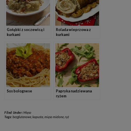
Gołąbki z soczewicą i
Rolada wieprzowa z
kurkami
kurkami
Sos bolognese
Papryka nadziewana
ryżem
Filed Under:
Mięso
Tags:
bezglutenowe
,
kapusta
,
mięso mielone
,
ryż