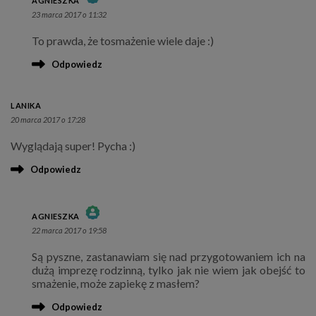
AGNIESZKA
23 marca 2017 o 11:32
THE REAL PERSON BADGE!
To prawda, że tosmażenie wiele daje :)
ANTI-SPAM BY CLEANTALK
Odpowiedz
LANIKA
20 marca 2017 o 17:28
Wyglądają super! Pycha :)
Odpowiedz
AGNIESZKA
22 marca 2017 o 19:58
THE REAL PERSON BADGE!
Są pyszne, zastanawiam się nad przygotowaniem ich na
ANTI-SPAM BY CLEANTALK
dużą imprezę rodzinną, tylko jak nie wiem jak obejść to
smażenie, może zapiekę z masłem?
Odpowiedz