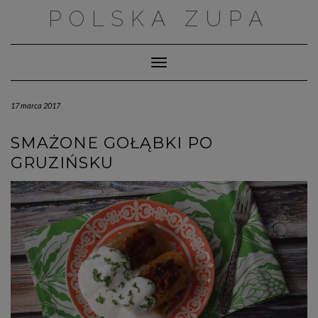
Skip
POLSKA ZUPA
to
content
Toggle Navigation
17 marca 2017
SMAŻONE GOŁĄBKI PO
GRUZIŃSKU