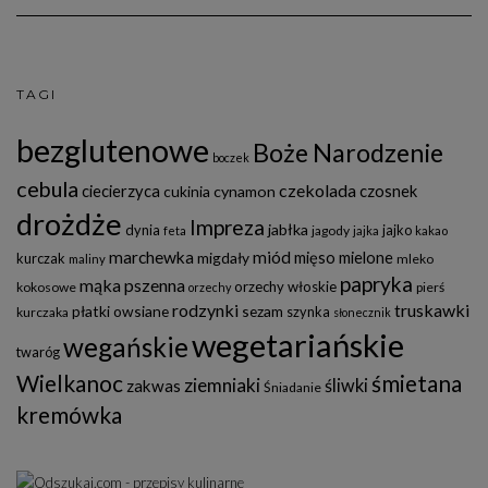
TAGI
bezglutenowe
Boże Narodzenie
boczek
cebula
czekolada
ciecierzyca
czosnek
cukinia
cynamon
drożdże
Impreza
jabłka
dynia
jajko
jagody
feta
jajka
kakao
marchewka
miód
mięso mielone
migdały
kurczak
mleko
maliny
papryka
mąka pszenna
orzechy włoskie
kokosowe
pierś
orzechy
rodzynki
truskawki
płatki owsiane
sezam
szynka
kurczaka
słonecznik
wegetariańskie
wegańskie
twaróg
Wielkanoc
śmietana
ziemniaki
śliwki
zakwas
Śniadanie
kremówka