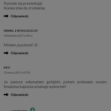
Pysznie się prezentują!
Koniecznie do zrobienia.
Odpowiedz
HENRIL Z BYDGOSZCZY
20 kwietnia 2017 o 00:11
Mniam, pyszność :D
Odpowiedz
PATI
23 marca 2017 o 07:50
Ja zawsze odsmażam gołąbki, potem polewam sosem.
Smażona kapusta smakuje wybornie!
Odpowiedz