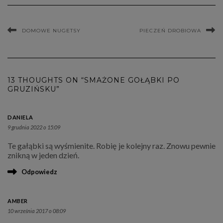
DOMOWE NUGETSY
PIECZEŃ DROBIOWA
13 THOUGHTS ON “SMAŻONE GOŁĄBKI PO
GRUZIŃSKU”
DANIELA
9 grudnia 2022 o 15:09
Te gałąbki są wyśmienite. Robię je kolejny raz. Znowu pewnie
znikną w jeden dzień.
Odpowiedz
AMBER
10 września 2017 o 08:09