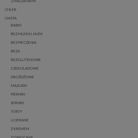
Z NADZIENIEM
CHLEB
CIASTA
BABKI
BEZ MLEKA I JAJEK
BEZ PIECZENIA
BEZA
BEZGLUTENOWE
CZEKOLADOWE
DROŻDŻOWE
MAZURKI
PIERNIKI
SERNIKI
TORTY
UCIERANE
Z KREMEM
Z OWOCAMI