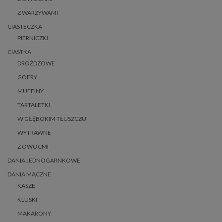
Z WARZYWAMI
CIASTECZKA
PIERNICZKI
CIASTKA
DROŻDŻOWE
GOFRY
MUFFINY
TARTALETKI
W GŁĘBOKIM TŁUSZCZU
WYTRAWNE
Z OWOCMI
DANIA JEDNOGARNKOWE
DANIA MĄCZNE
KASZE
KLUSKI
MAKARONY