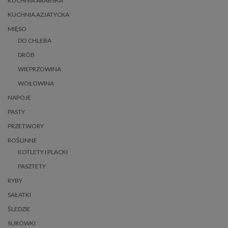
KUCHNIA ARABSKA
KUCHNIA AZJATYCKA
MIĘSO
DO CHLEBA
DRÓB
WIEPRZOWINA
WOŁOWINA
NAPOJE
PASTY
PRZETWORY
ROŚLINNE
KOTLETY I PLACKI
PASZTETY
RYBY
SAŁATKI
ŚLEDZIE
SURÓWKI