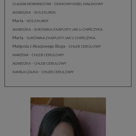
-
CLAUDIA MORNINGSTAR
DOMOWY KISIEL MALINOWY
-
AGNIESZKA
SOS Z KUREK
Marta
-
SOS Z KUREK
-
AGNIESZKA
SURÓWKA Z KAPUSTY JAK U CHIŃCZYKA
Marta
-
SURÓWKA Z KAPUSTY JAK U CHIŃCZYKA
Małgosia z Akacjowego Bloga
-
CHLEB CEBULOWY
-
MARZENA
CHLEB CEBULOWY
-
AGNIESZKA
CHLEB CEBULOWY
-
KAMILA CZAJKA
CHLEB CEBULOWY