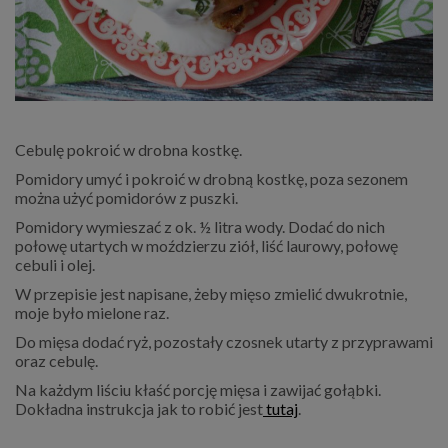
Cebulę pokroić w drobna kostkę.
Pomidory umyć i pokroić w drobną kostkę, poza sezonem
można użyć pomidorów z puszki.
Pomidory wymieszać z ok. ½ litra wody. Dodać do nich
połowę utartych w moździerzu ziół, liść laurowy, połowę
cebuli i olej.
W przepisie jest napisane, żeby mięso zmielić dwukrotnie,
moje było mielone raz.
Do mięsa dodać ryż, pozostały czosnek utarty z przyprawami
oraz cebulę.
Na każdym liściu kłaść porcję mięsa i zawijać gołąbki.
Dokładna instrukcja jak to robić jest
tutaj
.