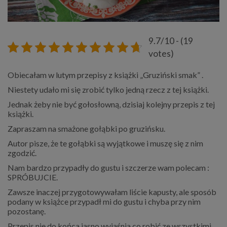
9.7/10 - (19
votes)
Obiecałam w lutym przepisy z książki „Gruziński smak” .
Niestety udało mi się zrobić tylko jedną rzecz z tej książki.
Jednak żeby nie być gołosłowną, dzisiaj kolejny przepis z tej
książki.
Zapraszam na smażone gołąbki po gruzińsku.
Autor pisze, że te gołąbki są wyjątkowe i muszę się z nim
zgodzić.
Nam bardzo przypadły do gustu i szczerze wam polecam :
SPRÓBUJCIE.
Zawsze inaczej przygotowywałam liście kapusty, ale sposób
podany w książce przypadł mi do gustu i chyba przy nim
pozostanę.
Przepis nie do końca jasno wyjaśnia co robić ze wszystkimi