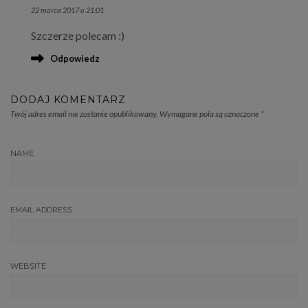
22 marca 2017 o 21:01
THE REAL PERSON BADGE!
Szczerze polecam :)
ANTI-SPAM BY CLEANTALK
Odpowiedz
DODAJ KOMENTARZ
Twój adres email nie zostanie opublikowany.
Wymagane pola są oznaczone
*
NAME
EMAIL ADDRESS
WEBSITE