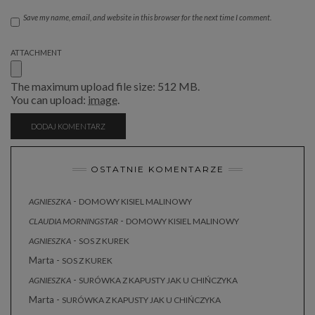
Save my name, email, and website in this browser for the next time I comment.
ATTACHMENT
The maximum upload file size: 512 MB.
You can upload:
image
.
OSTATNIE KOMENTARZE
-
AGNIESZKA
DOMOWY KISIEL MALINOWY
-
CLAUDIA MORNINGSTAR
DOMOWY KISIEL MALINOWY
-
AGNIESZKA
SOS Z KUREK
Marta
-
SOS Z KUREK
-
AGNIESZKA
SURÓWKA Z KAPUSTY JAK U CHIŃCZYKA
Marta
-
SURÓWKA Z KAPUSTY JAK U CHIŃCZYKA