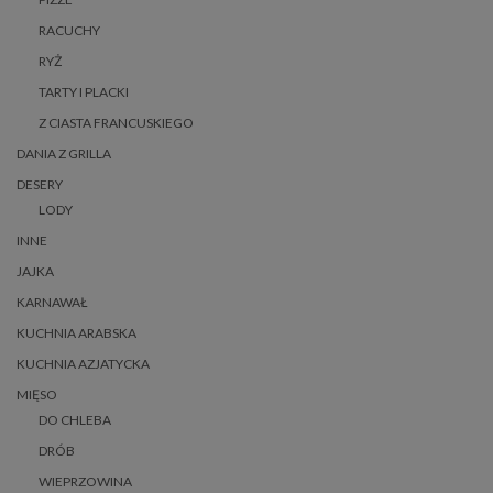
RACUCHY
RYŻ
TARTY I PLACKI
Z CIASTA FRANCUSKIEGO
DANIA Z GRILLA
DESERY
LODY
INNE
JAJKA
KARNAWAŁ
KUCHNIA ARABSKA
KUCHNIA AZJATYCKA
MIĘSO
DO CHLEBA
DRÓB
WIEPRZOWINA