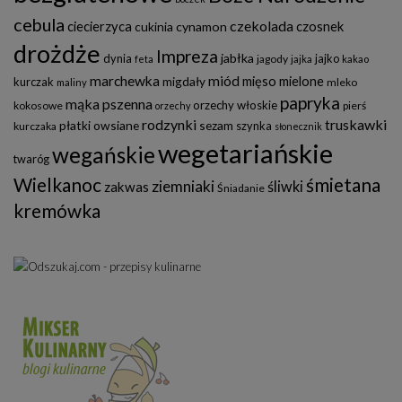
cebula
czekolada
ciecierzyca
czosnek
cukinia
cynamon
drożdże
Impreza
jabłka
dynia
jajko
jagody
feta
jajka
kakao
marchewka
miód
mięso mielone
migdały
kurczak
mleko
maliny
papryka
mąka pszenna
orzechy włoskie
kokosowe
pierś
orzechy
rodzynki
truskawki
płatki owsiane
sezam
szynka
kurczaka
słonecznik
wegetariańskie
wegańskie
twaróg
Wielkanoc
śmietana
ziemniaki
śliwki
zakwas
Śniadanie
kremówka