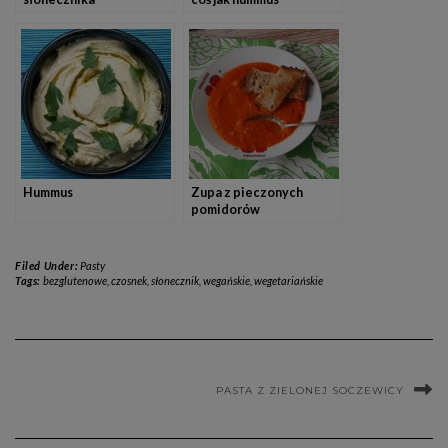
Hummus
Zupa z pieczonych
pomidorów
Filed Under:
Pasty
Tags:
bezglutenowe
,
czosnek
,
słonecznik
,
wegańskie
,
wegetariańskie
PASTA Z ZIELONEJ SOCZEWICY