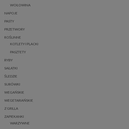
WOŁOWINA
NAPOJE
PASTY
PRZETWORY
ROŚLINNE
KOTLETY I PLACKI
PASZTETY
RYBY
SAŁATKI
ŚLEDZIE
SURÓWKI
WEGAŃSKIE
WEGETARIAŃSKIE
Z GRILLA
ZAPIEKANKI
WARZYWNE