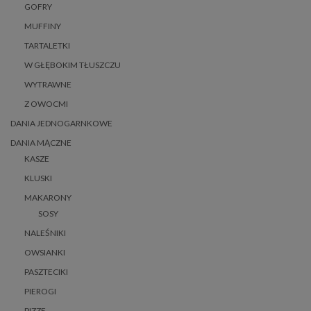
GOFRY
MUFFINY
TARTALETKI
W GŁĘBOKIM TŁUSZCZU
WYTRAWNE
Z OWOCMI
DANIA JEDNOGARNKOWE
DANIA MĄCZNE
KASZE
KLUSKI
MAKARONY
SOSY
NALEŚNIKI
OWSIANKI
PASZTECIKI
PIEROGI
PIZZE