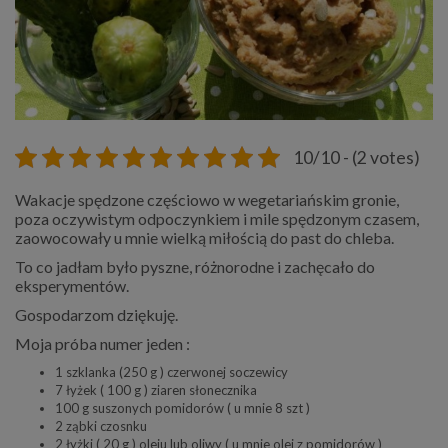
10/10 - (2 votes)
Wakacje spędzone częściowo w wegetariańskim gronie,
poza oczywistym odpoczynkiem i mile spędzonym czasem,
zaowocowały u mnie wielką miłością do past do chleba.
To co jadłam było pyszne, różnorodne i zachęcało do
eksperymentów.
Gospodarzom dziękuję.
Moja próba numer jeden :
1 szklanka (250 g ) czerwonej soczewicy
7 łyżek ( 100 g ) ziaren słonecznika
100 g suszonych pomidorów ( u mnie 8 szt )
2 ząbki czosnku
2 łyżki ( 20 g ) oleju lub oliwy ( u mnie olej z pomidorów )