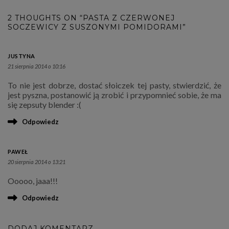
2 THOUGHTS ON “PASTA Z CZERWONEJ
SOCZEWICY Z SUSZONYMI POMIDORAMI”
JUSTYNA
21 sierpnia 2014 o 10:16
To nie jest dobrze, dostać słoiczek tej pasty, stwierdzić, że
jest pyszna, postanowić ją zrobić i przypomnieć sobie, że ma
się zepsuty blender :(
Odpowiedz
PAWEŁ
20 sierpnia 2014 o 13:21
Ooooo, jaaa!!!
Odpowiedz
DODAJ KOMENTARZ