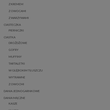
Z KREMEM
Z OWOCAMI
Z WARZYWAMI
CIASTECZKA
PIERNICZKI
CIASTKA
DROŻDŻOWE
GOFRY
MUFFINY
TARTALETKI
W GŁĘBOKIM TŁUSZCZU
WYTRAWNE
Z OWOCMI
DANIA JEDNOGARNKOWE
DANIA MĄCZNE
KASZE