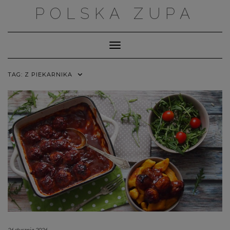
Skip
POLSKA ZUPA
to
content
Toggle Navigation
TAG:
Z PIEKARNIKA
26 stycznia 2026