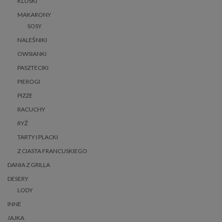
KLUSKI
MAKARONY
SOSY
NALEŚNIKI
OWSIANKI
PASZTECIKI
PIEROGI
PIZZE
RACUCHY
RYŻ
TARTY I PLACKI
Z CIASTA FRANCUSKIEGO
DANIA Z GRILLA
DESERY
LODY
INNE
JAJKA