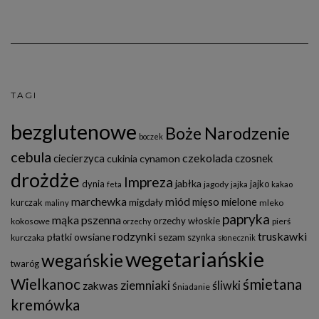
TAGI
bezglutenowe
Boże Narodzenie
boczek
cebula
czekolada
ciecierzyca
czosnek
cukinia
cynamon
drożdże
Impreza
jabłka
dynia
jajko
jagody
feta
jajka
kakao
marchewka
miód
mięso mielone
migdały
kurczak
mleko
maliny
papryka
mąka pszenna
orzechy włoskie
kokosowe
pierś
orzechy
rodzynki
truskawki
płatki owsiane
sezam
szynka
kurczaka
słonecznik
wegetariańskie
wegańskie
twaróg
Wielkanoc
śmietana
ziemniaki
śliwki
zakwas
Śniadanie
kremówka