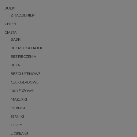
BUŁKI
Z NADZIENIEM
CHLEB
CIASTA
BABKI
BEZ MLEKA I JAJEK
BEZ PIECZENIA
BEZA
BEZGLUTENOWE
CZEKOLADOWE
DROŻDŻOWE
MAZURKI
PIERNIKI
SERNIKI
TORTY
UCIERANE