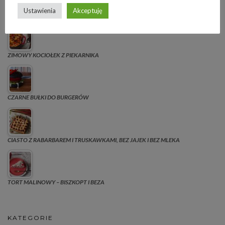
Ustawienia
Akceptuję
BABKA DROŻDŻOWA BEZ ZAGNIATANIA
ZIMOWY KOCIOŁEK Z PIEKARNIKA
CZARNE BUŁKI DO BURGERÓW
CIASTO Z RABARBAREM I TRUSKAWKAMI, BEZ JAJEK I BEZ MLEKA
TORT MALINOWY – BISZKOPT I BEZA
KATEGORIE