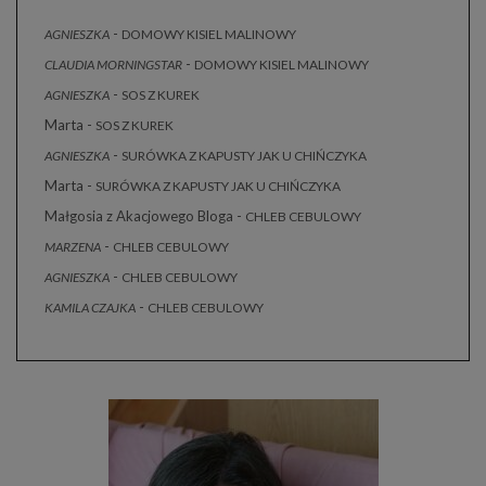
-
AGNIESZKA
DOMOWY KISIEL MALINOWY
-
CLAUDIA MORNINGSTAR
DOMOWY KISIEL MALINOWY
-
AGNIESZKA
SOS Z KUREK
Marta
-
SOS Z KUREK
-
AGNIESZKA
SURÓWKA Z KAPUSTY JAK U CHIŃCZYKA
Marta
-
SURÓWKA Z KAPUSTY JAK U CHIŃCZYKA
Małgosia z Akacjowego Bloga
-
CHLEB CEBULOWY
-
MARZENA
CHLEB CEBULOWY
-
AGNIESZKA
CHLEB CEBULOWY
-
KAMILA CZAJKA
CHLEB CEBULOWY