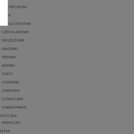
BEZ PIECZENIA
BEZA
BEZGLUTENOWE
CZEKOLADOWE
DROŻDŻOWE
MAZURKI
PIERNIKI
SERNIKI
TORTY
UCIERANE
Z KREMEM
Z OWOCAMI
Z WARZYWAMI
ASTECZKA
PIERNICZKI
ASTKA