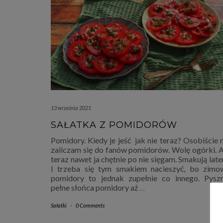
13 września 2021
SAŁATKA Z POMIDORÓW
Pomidory. Kiedy je jeść jak nie teraz? Osobiście 
zaliczam się do fanów pomidorów. Wolę ogórki. A
teraz nawet ja chętnie po nie sięgam. Smakują lat
I trzeba się tym smakiem nacieszyć, bo zimo
pomidory to jednak zupełnie co innego. Pyszn
pełne słońca pomidory aż
…
Sałatki
-
0 Comments