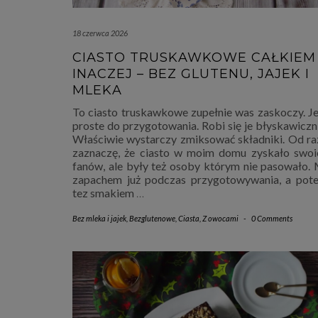
18 czerwca 2026
CIASTO TRUSKAWKOWE CAŁKIEM
INACZEJ – BEZ GLUTENU, JAJEK I
MLEKA
To ciasto truskawkowe zupełnie was zaskoczy. Je
proste do przygotowania. Robi się je błyskawiczni
Właściwie wystarczy zmiksować składniki. Od ra
zaznaczę, że ciasto w moim domu zyskało swoi
fanów, ale były też osoby którym nie pasowało. 
zapachem już podczas przygotowywania, a pot
tez smakiem
…
Bez mleka i jajek
,
Bezglutenowe
,
Ciasta
,
Z owocami
-
0 Comments