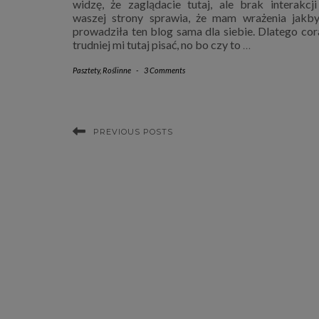
widzę, że zaglądacie tutaj, ale brak interakcji
waszej strony sprawia, że mam wrażenia jakb
prowadziła ten blog sama dla siebie. Dlatego cor
trudniej mi tutaj pisać, no bo czy to
…
Pasztety
,
Roślinne
-
3 Comments
PREVIOUS POSTS