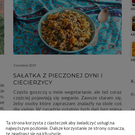
PA
MU
ME
3 września 2019
SAŁATKA Z PIECZONEJ DYNI I
K
CIECIERZYCY
nie
le
Często goszczą u mnie wegetarianie, ale też coraz
BU
em.
częściej pojawiają się weganie. Zawsze staram się,
we
żeby osoby które zapraszam znalazły na stole coś
e,
dla siebie. W zasadzie ostatnio tych dań bez mięsa
C
czy bez produktów zwierzęcych pojawia się na
CI
naszym stole coraz więcej. Sałatka z
…
Ta strona korzysta z ciasteczek aby świadczyć usługi na
najwyższym poziomie. Dalsze korzystanie ze strony oznacza,
Kuchnia arabska
,
Sałatki
-
1 Comment
że zgadzasz się na ich użycie.