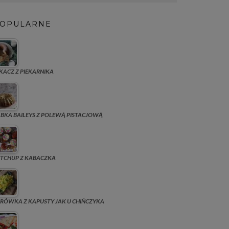
OPULARNE
KACZ Z PIEKARNIKA
BKA BAILEYS Z POLEWĄ PISTACJOWĄ
TCHUP Z KABACZKA
RÓWKA Z KAPUSTY JAK U CHIŃCZYKA