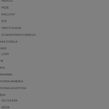
PIEROGI
PIZZE
RACUCHY
RYŻ
TARTY I PLACKI
Z CIASTA FRANCUSKIEGO
NIA Z GRILLA
SERY
LODY
NE
JKA
ARNAWAŁ
UCHNIA ARABSKA
UCHNIA AZJATYCKA
IĘSO
DO CHLEBA
DRÓB