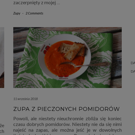
zaczerpnięty z mojej
…
Zupy
-
2 Comments
D
D
11 września 2018
ZUPA Z PIECZONYCH POMIDORÓW
Powoli, ale niestety nieuchronnie zbliża się koniec
czasu dobrych pomidorów. Niestety nie da się nimi
że
najeść na zapas, ale można jeść je w dowolnych
ch