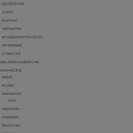
DROŻDŻOWE
GOFRY
MUFFINY
TARTALETKI
W GŁĘBOKIM TŁUSZCZU
WYTRAWNE
Z OWOCMI
ANIA JEDNOGARNKOWE
ANIA MĄCZNE
KASZE
KLUSKI
MAKARONY
SOSY
NALEŚNIKI
OWSIANKI
PASZTECIKI