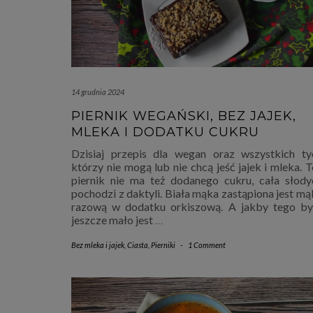
14 grudnia 2024
PIERNIK WEGAŃSKI, BEZ JAJEK,
MLEKA I DODATKU CUKRU
Dzisiaj przepis dla wegan oraz wszystkich ty
którzy nie mogą lub nie chcą jeść jajek i mleka. 
piernik nie ma też dodanego cukru, cała słody
pochodzi z daktyli. Biała mąka zastąpiona jest mą
razową w dodatku orkiszową. A jakby tego by
jeszcze mało jest
…
Bez mleka i jajek
,
Ciasta
,
Pierniki
-
1 Comment