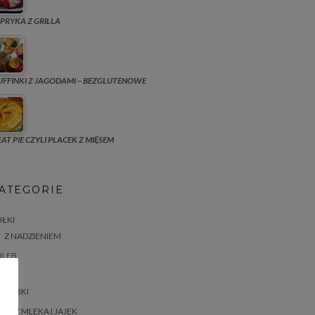
PRYKA Z GRILLA
FFINKI Z JAGODAMI – BEZGLUTENOWE
AT PIE CZYLI PLACEK Z MIĘSEM
ATEGORIE
ŁKI
Z NADZIENIEM
HLEB
ASTA
BABKI
BEZ MLEKA I JAJEK