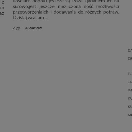
ilościach dopóki jeszcze są. Poza zjadaniem ich na
 z
surowo,jest jeszcze niezliczona ilość możliwości
ym
przetworzeniaich i dodawania do różnych potraw.
az
Dzisiaj wracam
…
Zupy
-
3 Comments
DA
DE
IN
JA
K
K
K
M