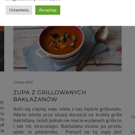
Ustawienia
Akceptuję
23 maja 2019
ZUPA Z GRILLOWANYCH
BAKŁAŻANÓW
j.
zo
Robi się cieplej, więc wielu z nas będzie grillowało.
mu
Warto wtedy przy okazji dorzucić na kratkę grilla
CI
ła
bakłażany. Jeżeli jednak nie macie w planach grilla to
dł
i tak nic straconego. Bakłażana można po prostu
ie
upiec w piekarniku. Pomysł na tą zupę jest
CI