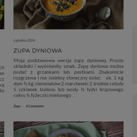
6 grudnia 2024
ZUPA DYNIOWA
Moja podstawowa wersja zupy dyniowej. Proste
składniki i wyśmienity smak. Zupę dyniowa można
ch
podać z grzankami lub pestkami. Znakomicie
Ten
rozgrzewa i ma świetny słoneczny kolor. ok. 1 kg
cz
dyni ½ kg ziemniaków 2 marchewki 2 średnie cebule
ką
5 szklanek bulionu lub wody ½ łyżki brązowego
ło
cukru ½ łyżeczki mielonego
…
Zupy
-
0 Comments