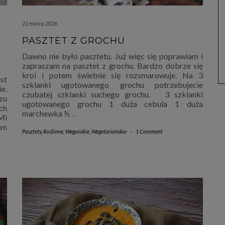
21 marca 2026
PASZTET Z GROCHU
Dawno nie było pasztetu. Już więc się poprawiam i
zapraszam na pasztet z grochu. Bardzo dobrze się
kroi i potem świetnie się rozsmarowuje. Na 3
st
szklanki ugotowanego grochu potrzebujecie
e.
czubatej szklanki suchego grochu. 3 szklanki
zu
ugotowanego grochu 1 duża cebula 1 duża
ch
marchewka ½
…
Mi
em
Pasztety
,
Roślinne
,
Wegańskie
,
Wegetariańskie
-
1 Comment