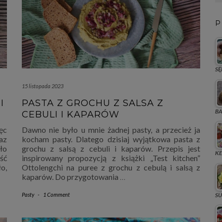
P
SĘ
15 listopada 2023
I
PASTA Z GROCHU Z SALSA Z
BA
CEBULI I KAPARÓW
ęc
Dawno nie było u mnie żadnej pasty, a przecież ja
az
kocham pasty. Dlatego dzisiaj wyjątkowa pasta z
ło
grochu z salsą z cebuli i kaparów. Przepis jest
KE
ść
inspirowany propozycją z książki „Test kitchen”
ło,
Ottolengchi na puree z grochu z cebulą i salsą z
kaparów. Do przygotowania
…
SU
Pasty
-
1 Comment