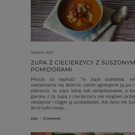
4 kwietnia 2024
ZUPA Z CIECIERZYCY Z SUSZONYM
POMIDORAMI
Muszę to napisać! Ta zupa uzależnia, wi
zastanówcie się dobrze, zanim ugotujecie ją po r
pierwszy. Ja zupy lubię tak umiarkowanie, a ko
garnka z tą zupą z ciecierzycy nie mogłam przej
obojętnie i ciągle ją podjadałam. Ale żeby nie by
że to tylko moja
…
Zupy
-
0 Comments