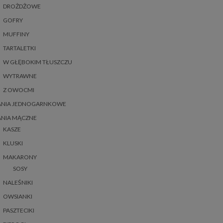
DROŻDŻOWE
GOFRY
MUFFINY
TARTALETKI
W GŁĘBOKIM TŁUSZCZU
WYTRAWNE
Z OWOCMI
ANIA JEDNOGARNKOWE
ANIA MĄCZNE
KASZE
KLUSKI
MAKARONY
SOSY
NALEŚNIKI
OWSIANKI
PASZTECIKI