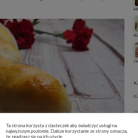
MU
B
CI
K
BU
C
CI
Ta strona korzysta z ciasteczek aby świadczyć usługi na
najwyższym poziomie. Dalsze korzystanie ze strony oznacza,
że zgadzasz się na ich użycie.