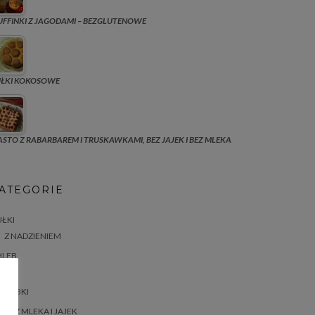
FFINKI Z JAGODAMI – BEZGLUTENOWE
UŁKI KOKOSOWE
ASTO Z RABARBAREM I TRUSKAWKAMI, BEZ JAJEK I BEZ MLEKA
ATEGORIE
ŁKI
Z NADZIENIEM
HLEB
ASTA
BABKI
BEZ MLEKA I JAJEK