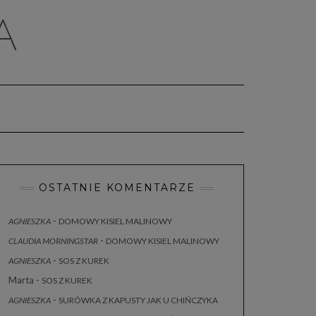
A
OSTATNIE KOMENTARZE
-
AGNIESZKA
DOMOWY KISIEL MALINOWY
-
CLAUDIA MORNINGSTAR
DOMOWY KISIEL MALINOWY
-
AGNIESZKA
SOS Z KUREK
Marta
-
SOS Z KUREK
-
AGNIESZKA
SURÓWKA Z KAPUSTY JAK U CHIŃCZYKA