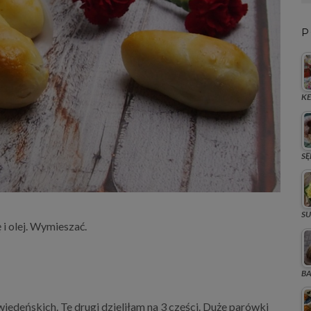
P
KE
SĘ
SU
 i olej. Wymieszać.
BA
iedeńskich. Te drugi dzieliłam na 3 części. Duże parówki