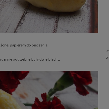
żonej papierem do pieczenia.
D
D
i u mnie potrzebne były dwie blachy.