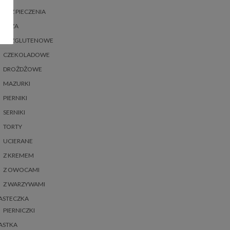
BEZ PIECZENIA
BEZA
BEZGLUTENOWE
CZEKOLADOWE
DROŻDŻOWE
MAZURKI
PIERNIKI
SERNIKI
TORTY
UCIERANE
Z KREMEM
Z OWOCAMI
Z WARZYWAMI
ASTECZKA
PIERNICZKI
ASTKA