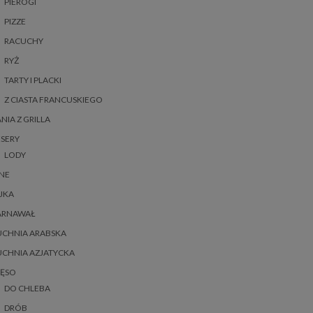
PIEROGI
PIZZE
RACUCHY
RYŻ
TARTY I PLACKI
Z CIASTA FRANCUSKIEGO
NIA Z GRILLA
SERY
LODY
NE
JKA
ARNAWAŁ
UCHNIA ARABSKA
UCHNIA AZJATYCKA
IĘSO
DO CHLEBA
DRÓB