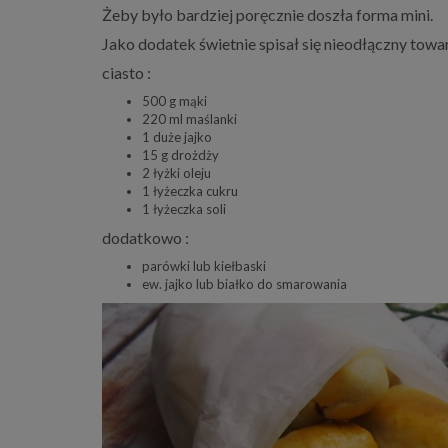
Żeby było bardziej poręcznie doszła forma mini.
Jako dodatek świetnie spisał się nieodłączny tow
ciasto :
500 g mąki
220 ml maślanki
1 duże jajko
15 g drożdży
2 łyżki oleju
1 łyżeczka cukru
1 łyżeczka soli
dodatkowo :
parówki lub kiełbaski
ew. jajko lub białko do smarowania