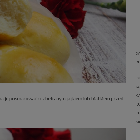
DA
DE
IN
JA
K
żna je posmarować rozbełtanym jajkiem lub białkiem przed
K
K
M