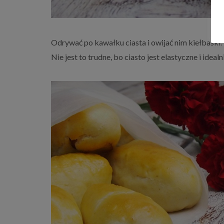
Odrywać po kawałku ciasta i owijać nim kiełbaski.
Nie jest to trudne, bo ciasto jest elastyczne i idea