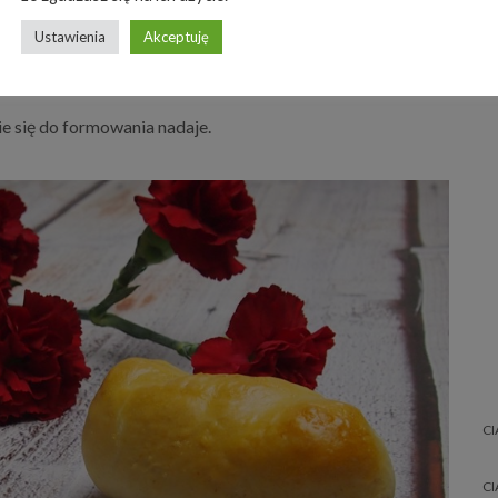
Ustawienia
Akceptuję
lnie się do formowania nadaje.
CI
CI