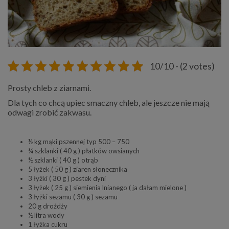
10/10 - (2 votes)
Prosty chleb z ziarnami.
Dla tych co chcą upiec smaczny chleb, ale jeszcze nie mają
odwagi zrobić zakwasu.
½ kg mąki pszennej typ 500 – 750
¼ szklanki ( 40 g ) płatków owsianych
½ szklanki ( 40 g ) otrąb
5 łyżek ( 50 g ) ziaren słonecznika
3 łyżki ( 30 g ) pestek dyni
3 łyżek ( 25 g ) siemienia lnianego ( ja dałam mielone )
3 łyżki sezamu ( 30 g ) sezamu
20 g drożdży
½ litra wody
1 łyżka cukru