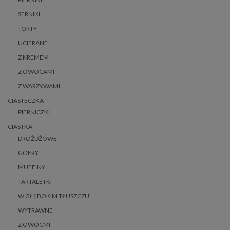
SERNIKI
TORTY
UCIERANE
Z KREMEM
Z OWOCAMI
Z WARZYWAMI
CIASTECZKA
PIERNICZKI
CIASTKA
DROŻDŻOWE
GOFRY
MUFFINY
TARTALETKI
W GŁĘBOKIM TŁUSZCZU
WYTRAWNE
Z OWOCMI