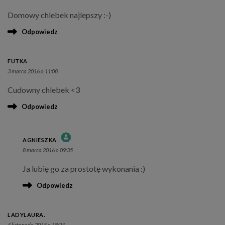
Domowy chlebek najlepszy :-)
Odpowiedz
FUTKA
3 marca 2016 o 11:08
Cudowny chlebek <3
Odpowiedz
AGNIESZKA
8 marca 2016 o 09:35
THE REAL PERSON BADGE!
Ja lubię go za prostotę wykonania :)
ANTI-SPAM BY CLEANTALK
Odpowiedz
LADYLAURA.
4 listopada 2015 o 18:24