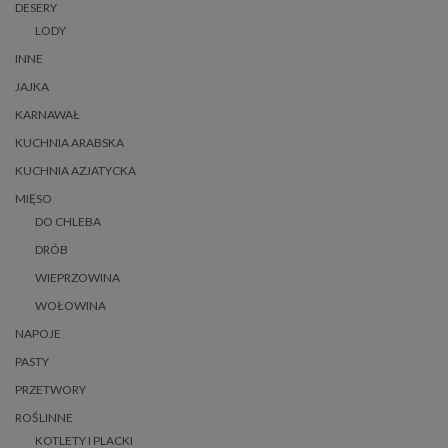
DESERY
LODY
INNE
JAJKA
KARNAWAŁ
KUCHNIA ARABSKA
KUCHNIA AZJATYCKA
MIĘSO
DO CHLEBA
DRÓB
WIEPRZOWINA
WOŁOWINA
NAPOJE
PASTY
PRZETWORY
ROŚLINNE
KOTLETY I PLACKI