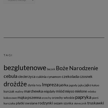
TAGI
bezglutenowe
Boże Narodzenie
boczek
cebula
czekolada
ciecierzyca
czosnek
cukinia
cynamon
drożdże
Impreza
jabłka
dynia
jajko
jagody
feta
jajka
kakao
marchewka
miód
mięso mielone
migdały
kurczak
mleko
maliny
papryka
mąka pszenna
orzechy włoskie
kokosowe
pierś
orzechy
rodzynki
truskawki
płatki owsiane
sezam
szynka
kurczaka
słonecznik