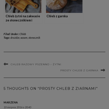
Chleb żytni na zakwasie
Chleb z garnka
ze słonecznikiem i
śliwkami
Filed Under:
Chleb
Tags:
drożdże
,
sezam
,
słonecznik
CHLEB RAZOWY PSZENNO – ŻYTNI
PROSTY CHLEB Z GARNKA
5 THOUGHTS ON “PROSTY CHLEB Z ZIARNAMI”
MARZENA
10 sierpnia 2016 o 20:40