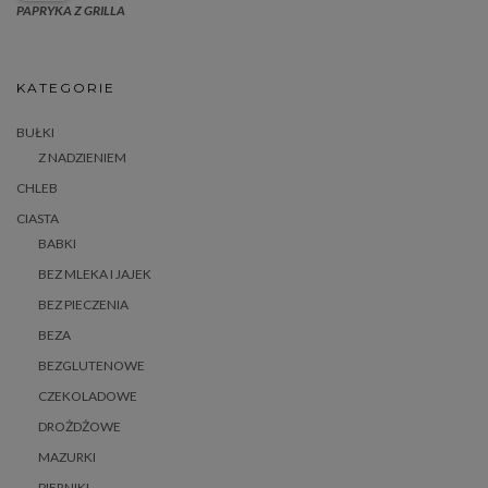
PAPRYKA Z GRILLA
KATEGORIE
BUŁKI
Z NADZIENIEM
CHLEB
CIASTA
BABKI
BEZ MLEKA I JAJEK
BEZ PIECZENIA
BEZA
BEZGLUTENOWE
CZEKOLADOWE
DROŻDŻOWE
MAZURKI
PIERNIKI