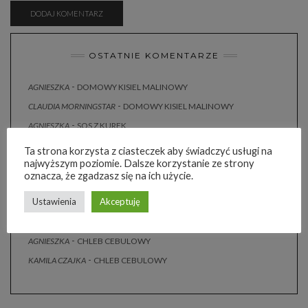
OSTATNIE KOMENTARZE
-
AGNIESZKA
DOMOWY KISIEL MALINOWY
-
CLAUDIA MORNINGSTAR
DOMOWY KISIEL MALINOWY
-
AGNIESZKA
SOS Z KUREK
Marta
-
SOS Z KUREK
Ta strona korzysta z ciasteczek aby świadczyć usługi na
najwyższym poziomie. Dalsze korzystanie ze strony
-
AGNIESZKA
SURÓWKA Z KAPUSTY JAK U CHIŃCZYKA
oznacza, że zgadzasz się na ich użycie.
Marta
-
SURÓWKA Z KAPUSTY JAK U CHIŃCZYKA
Ustawienia
Akceptuję
Małgosia z Akacjowego Bloga
-
CHLEB CEBULOWY
-
MARZENA
CHLEB CEBULOWY
-
AGNIESZKA
CHLEB CEBULOWY
-
KAMILA CZAJKA
CHLEB CEBULOWY