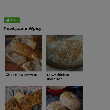
Powiązane Wpisy:
Chleb mieszany łyżką
Łatwy chleb na
drożdżach