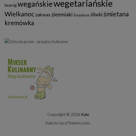
wegetariańskie
wegańskie
twaróg
Wielkanoc
śmietana
ziemniaki
śliwki
zakwas
Śniadanie
kremówka
Copyright © 2026
Kale
Kale
by LyraThemes.com.