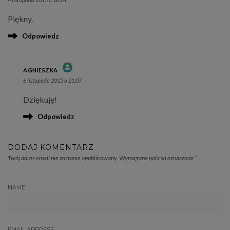
Piękny.
Odpowiedz
AGNIESZKA
6 listopada 2015 o 21:07
THE REAL PERSON BADGE!
Dziękuję!
ANTI-SPAM BY CLEANTALK
Odpowiedz
DODAJ KOMENTARZ
Twój adres email nie zostanie opublikowany.
Wymagane pola są oznaczone
*
NAME
EMAIL ADDRESS