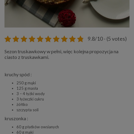
9.8/10 - (5 votes)
Sezon truskawkowy w pełni, więc kolejna propozycja na
ciasto z truskawkami.
kruchy spód :
250 g mąki
125 g masła
3 – 4 łyżki wody
3 łyżeczki cukru
żółtko
szczypta soli
kruszonka :
60 g płatków owsianych
60 g mąki