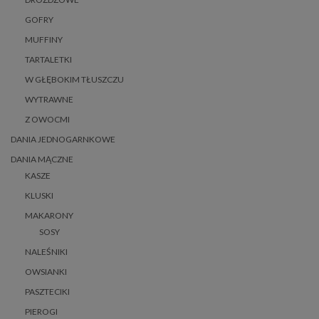
GOFRY
MUFFINY
TARTALETKI
W GŁĘBOKIM TŁUSZCZU
WYTRAWNE
Z OWOCMI
DANIA JEDNOGARNKOWE
DANIA MĄCZNE
KASZE
KLUSKI
MAKARONY
SOSY
NALEŚNIKI
OWSIANKI
PASZTECIKI
PIEROGI