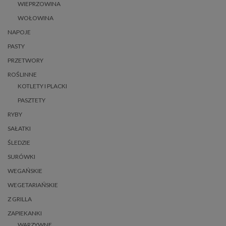
WIEPRZOWINA
WOŁOWINA
NAPOJE
PASTY
PRZETWORY
ROŚLINNE
KOTLETY I PLACKI
PASZTETY
RYBY
SAŁATKI
ŚLEDZIE
SURÓWKI
WEGAŃSKIE
WEGETARIAŃSKIE
Z GRILLA
ZAPIEKANKI
WARZYWNE