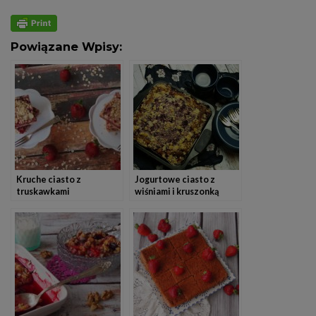
Powiązane Wpisy:
Kruche ciasto z
Jogurtowe ciasto z
truskawkami
wiśniami i kruszonką