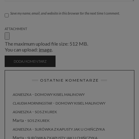
Save my name, email, and website in this browser for the next time I comment.
ATTACHMENT
The maximum upload file size: 512 MB.
You can upload:
image
.
OSTATNIE KOMENTARZE
-
AGNIESZKA
DOMOWY KISIEL MALINOWY
-
CLAUDIA MORNINGSTAR
DOMOWY KISIEL MALINOWY
-
AGNIESZKA
SOS Z KUREK
Marta
-
SOS Z KUREK
-
AGNIESZKA
SURÓWKA Z KAPUSTY JAK U CHIŃCZYKA
Marta
-
SURÓWKA Z KAPUSTY JAK U CHIŃCZYKA