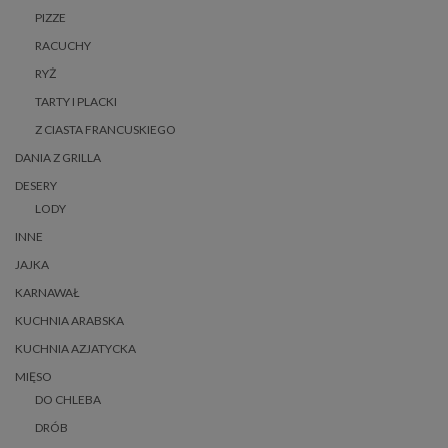
PIZZE
RACUCHY
RYŻ
TARTY I PLACKI
Z CIASTA FRANCUSKIEGO
DANIA Z GRILLA
DESERY
LODY
INNE
JAJKA
KARNAWAŁ
KUCHNIA ARABSKA
KUCHNIA AZJATYCKA
MIĘSO
DO CHLEBA
DRÓB