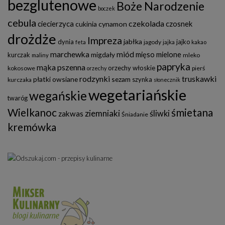
bezglutenowe
Boże Narodzenie
boczek
cebula
czekolada
ciecierzyca
czosnek
cukinia
cynamon
drożdże
Impreza
jabłka
dynia
jajko
jagody
feta
jajka
kakao
marchewka
miód
mięso mielone
migdały
kurczak
mleko
maliny
papryka
mąka pszenna
orzechy włoskie
kokosowe
pierś
orzechy
rodzynki
truskawki
płatki owsiane
sezam
szynka
kurczaka
słonecznik
wegetariańskie
wegańskie
twaróg
Wielkanoc
śmietana
ziemniaki
śliwki
zakwas
Śniadanie
kremówka