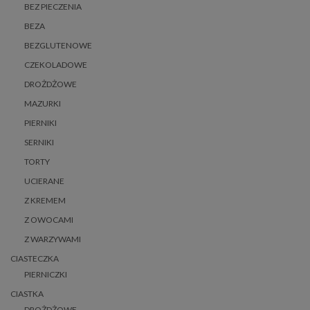
BEZ PIECZENIA
BEZA
BEZGLUTENOWE
CZEKOLADOWE
DROŻDŻOWE
MAZURKI
PIERNIKI
SERNIKI
TORTY
UCIERANE
Z KREMEM
Z OWOCAMI
Z WARZYWAMI
CIASTECZKA
PIERNICZKI
CIASTKA
DROŻDŻOWE