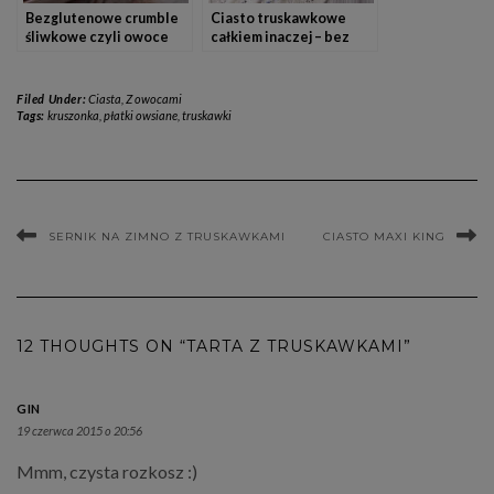
Bezglutenowe crumble
Ciasto truskawkowe
śliwkowe czyli owoce
całkiem inaczej – bez
pod kruszonką
glutenu, jajek i mleka
Filed Under:
Ciasta
,
Z owocami
Tags:
kruszonka
,
płatki owsiane
,
truskawki
SERNIK NA ZIMNO Z TRUSKAWKAMI
CIASTO MAXI KING
12 THOUGHTS ON “TARTA Z TRUSKAWKAMI”
GIN
19 czerwca 2015 o 20:56
Mmm, czysta rozkosz :)