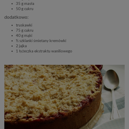
35 g masła
50 g cukru
dodatkowo:
truskawki
75 g cukru
40 g mąki
½ szklanki śmietany kremówki
2 jajka
1 łyżeczka ekstraktu waniliowego