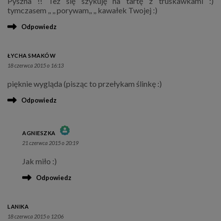
Pyszna !! Też się szykuję na tartę z truskawkami :)
tymczasem ,, ,, porywam,, ,, kawałek Twojej :)
Odpowiedz
ŁYCHA SMAKÓW
18 czerwca 2015 o 16:13
pięknie wygląda (pisząc to przełykam ślinkę :)
Odpowiedz
AGNIESZKA
21 czerwca 2015 o 20:19
THE REAL PERSON BADGE!
Jak miło :)
ANTI-SPAM BY CLEANTALK
Odpowiedz
LANIKA
18 czerwca 2015 o 12:06