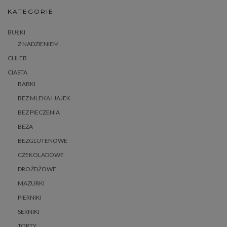
KATEGORIE
BUŁKI
Z NADZIENIEM
CHLEB
CIASTA
BABKI
BEZ MLEKA I JAJEK
BEZ PIECZENIA
BEZA
BEZGLUTENOWE
CZEKOLADOWE
DROŻDŻOWE
MAZURKI
PIERNIKI
SERNIKI
TORTY