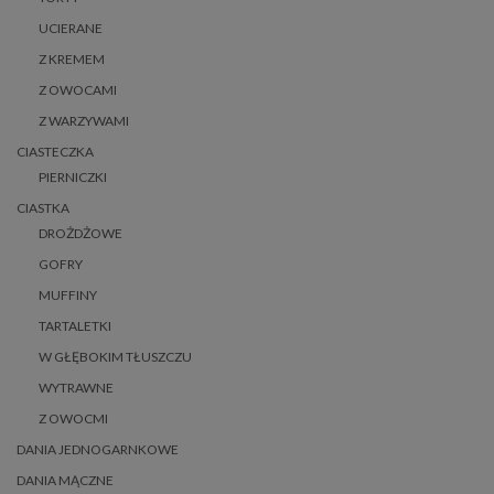
UCIERANE
Z KREMEM
Z OWOCAMI
Z WARZYWAMI
CIASTECZKA
PIERNICZKI
CIASTKA
DROŻDŻOWE
GOFRY
MUFFINY
TARTALETKI
W GŁĘBOKIM TŁUSZCZU
WYTRAWNE
Z OWOCMI
DANIA JEDNOGARNKOWE
DANIA MĄCZNE