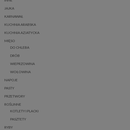
INNE
JAJKA
KARNAWAŁ
KUCHNIA ARABSKA
KUCHNIA AZJATYCKA
MIĘSO
DO CHLEBA
DRÓB
WIEPRZOWINA
WOŁOWINA
NAPOJE
PASTY
PRZETWORY
ROŚLINNE
KOTLETY I PLACKI
PASZTETY
RYBY