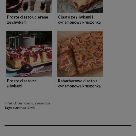
Proste ciasto ucierane
Ciasto ze śliwkami i
ze śliwkami
cynamonową kruszonką
Proste ciasto ze
Rabarbarowe ciasto z
śliwkami
cynamonową kruszonką
Filed Under:
Ciasta
,
Z owocami
Tags:
cynamon
,
śliwki