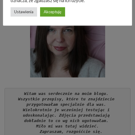
oznacza, że zgadzasz się na ich użycie.
Ustawienia
Akceptuję
Witam was serdecznie na moim blogu. 
Wszystkie przepisy, które tu znajdziecie 
przygotowałam specjalnie dla was. 
Wielokrotnie je wcześniej testując i 
udoskonalając. Zdjęcia przedstawiają 
dokładnie to co wg nich ugotowałam. 
Miło mi was tutaj widzieć.
   Zapraszam, rozgośćcie się.