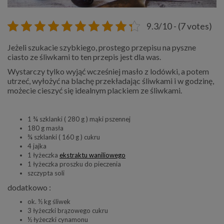
9.3/10 - (7 votes)
Jeżeli szukacie szybkiego, prostego przepisu na pyszne
ciasto ze śliwkami to ten przepis jest dla was.
Wystarczy tylko wyjąć wcześniej masło z lodówki, a potem
utrzeć, wyłożyć na blachę przekładając śliwkami i w godzinę,
możecie cieszyć się idealnym plackiem ze śliwkami.
1 ¾ szklanki ( 280 g ) mąki pszennej
180 g masła
¾ szklanki ( 160 g ) cukru
4 jajka
1 łyżeczka
ekstraktu waniliowego
1 łyżeczka proszku do pieczenia
szczypta soli
dodatkowo :
ok. ½ kg śliwek
3 łyżeczki brązowego cukru
½ łyżeczki cynamonu