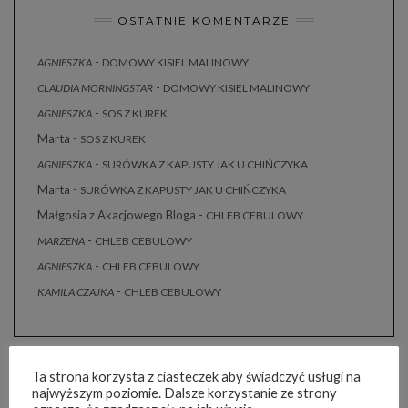
OSTATNIE KOMENTARZE
-
AGNIESZKA
DOMOWY KISIEL MALINOWY
-
CLAUDIA MORNINGSTAR
DOMOWY KISIEL MALINOWY
-
AGNIESZKA
SOS Z KUREK
Marta
-
SOS Z KUREK
-
AGNIESZKA
SURÓWKA Z KAPUSTY JAK U CHIŃCZYKA
Marta
-
SURÓWKA Z KAPUSTY JAK U CHIŃCZYKA
Małgosia z Akacjowego Bloga
-
CHLEB CEBULOWY
-
MARZENA
CHLEB CEBULOWY
-
AGNIESZKA
CHLEB CEBULOWY
-
KAMILA CZAJKA
CHLEB CEBULOWY
Ta strona korzysta z ciasteczek aby świadczyć usługi na
najwyższym poziomie. Dalsze korzystanie ze strony