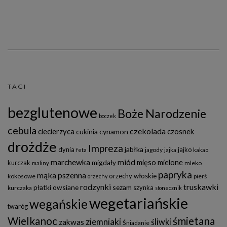
TAGI
bezglutenowe
Boże Narodzenie
boczek
cebula
czekolada
ciecierzyca
czosnek
cukinia
cynamon
drożdże
Impreza
jabłka
dynia
jajko
jagody
feta
jajka
kakao
marchewka
miód
mięso mielone
migdały
kurczak
mleko
maliny
papryka
mąka pszenna
orzechy włoskie
kokosowe
pierś
orzechy
rodzynki
truskawki
płatki owsiane
sezam
szynka
kurczaka
słonecznik
wegetariańskie
wegańskie
twaróg
Wielkanoc
śmietana
ziemniaki
śliwki
zakwas
Śniadanie