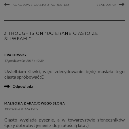
KOKOSOWE CIASTO Z AGRESTEM
SZARLOTKA
3 THOUGHTS ON “UCIERANE CIASTO ZE
ŚLIWKAMI”
CRACOWSKY
17 października 2017 o 12:39
Uwielbiam śliwki, więc zdecydowanie będę musiała tego
ciasta spróbować :D
Odpowiedz
MAŁGOSIA Z AKACJOWEGO BLOGA
13 września 2017 o 19:09
Ciasto wygląda pysznie, a w towarzystwie słoneczników
łączy dobrobyt jesieni z dojrzałością lata :)