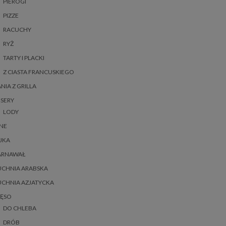
PIEROGI
PIZZE
RACUCHY
RYŻ
TARTY I PLACKI
Z CIASTA FRANCUSKIEGO
NIA Z GRILLA
SERY
LODY
NE
JKA
ARNAWAŁ
UCHNIA ARABSKA
UCHNIA AZJATYCKA
IĘSO
DO CHLEBA
DRÓB