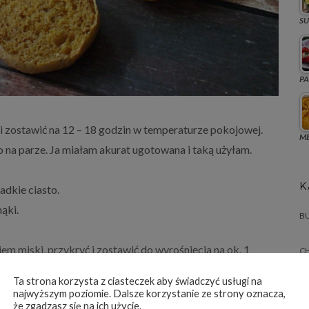
SU
PA
i zostawić na 12 – 18 godzin w temperaturze pokojowej.
ME
 na parze. Ja miałam akurat ugotowana i taką użyłam.
K
adkie ciasto.
ąki.
BU
m miski, przykryć i zostawić do wyrośnięcia na ok. 1
C
CI
Ta strona korzysta z ciasteczek aby świadczyć usługi na
najwyższym poziomie. Dalsze korzystanie ze strony oznacza,
że zgadzasz się na ich użycie.