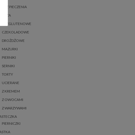
BEZ PIECZENIA
BEZA
BEZGLUTENOWE
CZEKOLADOWE
DROŻDŻOWE
MAZURKI
PIERNIKI
SERNIKI
TORTY
UCIERANE
Z KREMEM
Z OWOCAMI
Z WARZYWAMI
ASTECZKA
PIERNICZKI
ASTKA