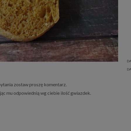
D
D
 pytania zostaw proszę komentarz.
ając mu odpowiednią wg ciebie ilość gwiazdek.