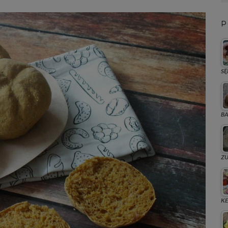
P
SĘ
BA
ZU
KE