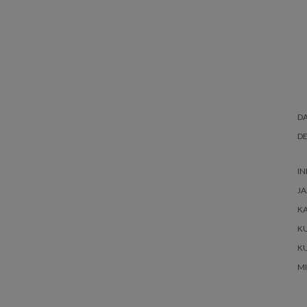
DA
DE
IN
JA
K
K
K
M