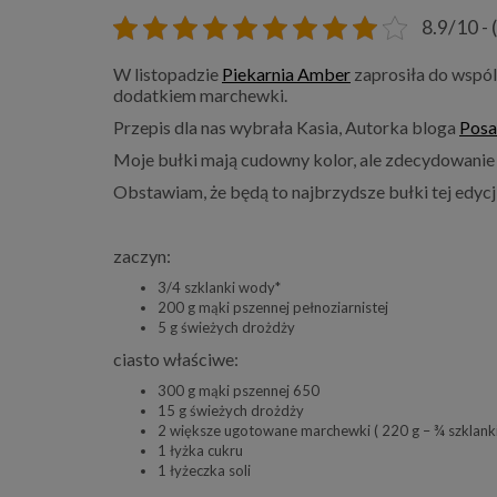
8.9/10 - 
W listopadzie
Piekarnia Amber
zaprosiła do wspól
dodatkiem marchewki.
Przepis dla nas wybrała Kasia, Autorka bloga
Posa
Moje bułki mają cudowny kolor, ale zdecydowanie l
Obstawiam, że będą to najbrzydsze bułki tej edycji
zaczyn:
3/4 szklanki wody*
200 g mąki pszennej pełnoziarnistej
5 g świeżych drożdży
ciasto właściwe:
300 g mąki pszennej 650
15 g świeżych drożdży
2 większe ugotowane marchewki ( 220 g – ¾ szklanki
1 łyżka cukru
1 łyżeczka soli