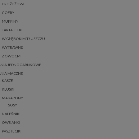
DROŻDŻOWE
GOFRY
MUFFINY
TARTALETKI
W GŁĘBOKIM TŁUSZCZU
WYTRAWNE
Z OWOCMI
ANIA JEDNOGARNKOWE
ANIA MĄCZNE
KASZE
KLUSKI
MAKARONY
SOSY
NALEŚNIKI
OWSIANKI
PASZTECIKI