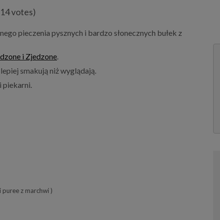
(14 votes)
nego pieczenia pysznych i bardzo słonecznych bułek z
dzone i Zjedzone
.
epiej smakują niż wyglądają.
 piekarni.
 puree z marchwi )