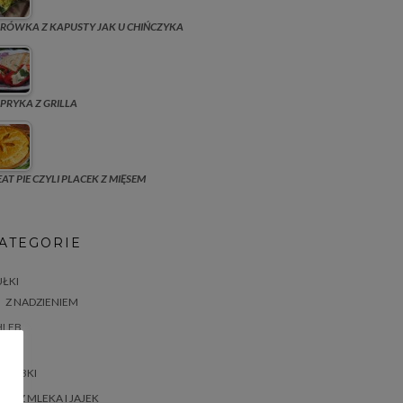
RÓWKA Z KAPUSTY JAK U CHIŃCZYKA
PRYKA Z GRILLA
AT PIE CZYLI PLACEK Z MIĘSEM
ATEGORIE
ŁKI
Z NADZIENIEM
HLEB
ASTA
BABKI
BEZ MLEKA I JAJEK