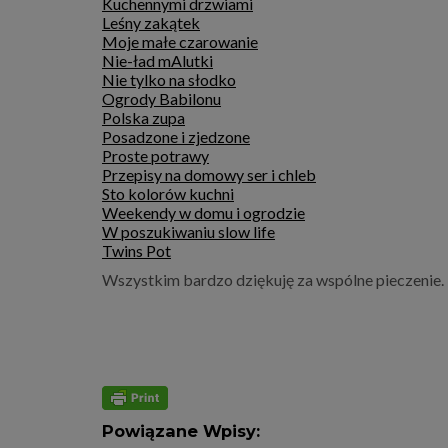
Kuchennymi drzwiami
Leśny zakątek
Moje małe czarowanie
Nie-ład mAlutki
Nie tylko na słodko
Ogrody Babilonu
Polska zupa
Posadzone i zjedzone
Proste potrawy
Przepisy na domowy ser i chleb
Sto kolorów kuchni
Weekendy w domu i ogrodzie
W poszukiwaniu slow life
Twins Pot
Wszystkim bardzo dziękuję za wspólne pieczenie.
Powiązane Wpisy: