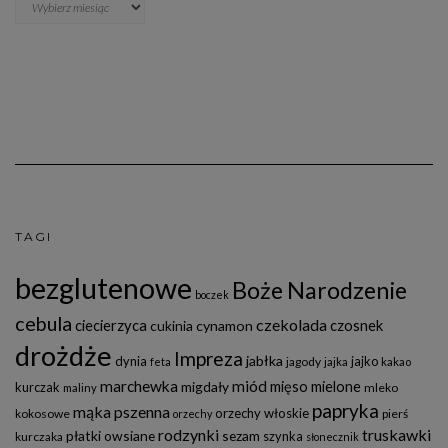
TAGI
bezglutenowe
Boże Narodzenie
boczek
cebula
czekolada
ciecierzyca
czosnek
cukinia
cynamon
drożdże
Impreza
jabłka
dynia
jajko
jagody
feta
jajka
kakao
marchewka
miód
mięso mielone
migdały
kurczak
mleko
maliny
papryka
mąka pszenna
orzechy włoskie
kokosowe
pierś
orzechy
rodzynki
truskawki
płatki owsiane
sezam
szynka
kurczaka
słonecznik