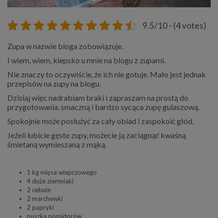
9.5/10 - (4 votes)
Zupa w nazwie bloga zobowiązuje.
I wiem, wiem, kiepsko u mnie na blogu z zupami.
Nie znaczy to oczywiście, że ich nie gotuje. Mało jest jednak
przepisów na zupy na blogu.
Dzisiaj więc nadrabiam braki i zapraszam na prostą do
przygotowania, smaczną i bardzo sycąca zupę gulaszową.
Spokojnie może posłużyć za cały obiad i zaspokoić głód.
Jeżeli lubicie gęste zupy, możecie ją zaciągnąć kwaśną
śmietaną wymieszaną z mąką.
1 kg mięsa wieprzowego
4 duże ziemniaki
2 cebule
2 marchewki
2 papryki
puszka pomidorów