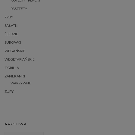
KOTLETY I PLACKI
PASZTETY
RYBY
SAŁATKI
ŚLEDZIE
SURÓWKI
WEGAŃSKIE
WEGETARIAŃSKIE
Z GRILLA
ZAPIEKANKI
WARZYWNE
ZUPY
ARCHIWA
Archiwa