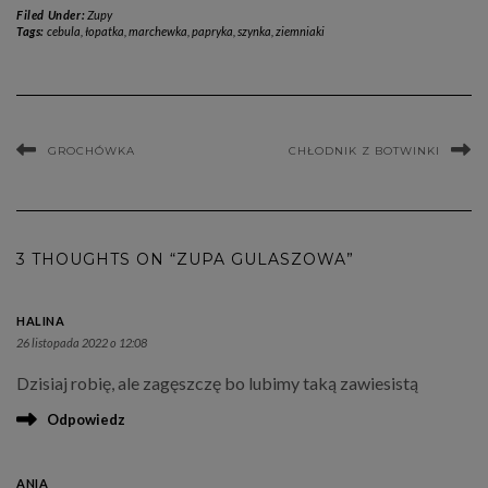
Filed Under:
Zupy
Tags:
cebula
,
łopatka
,
marchewka
,
papryka
,
szynka
,
ziemniaki
GROCHÓWKA
CHŁODNIK Z BOTWINKI
3 THOUGHTS ON “ZUPA GULASZOWA”
HALINA
26 listopada 2022 o 12:08
Dzisiaj robię, ale zagęszczę bo lubimy taką zawiesistą
Odpowiedz
ANIA