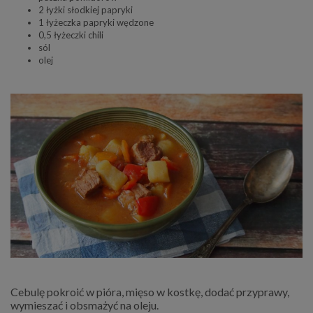
2 łyżki słodkiej papryki
1 łyżeczka papryki wędzone
0,5 łyżeczki chili
sól
olej
Cebulę pokroić w pióra, mięso w kostkę, dodać przyprawy,
wymieszać i obsmażyć na oleju.