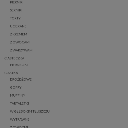
PIERNIKI
SERNIKI
TORTY
UCIERANE
Z KREMEM
Z OWOCAMI
Z WARZYWAMI
CIASTECZKA
PIERNICZKI
CIASTKA
DROŻDŻOWE
GOFRY
MUFFINY
TARTALETKI
W GŁĘBOKIM TŁUSZCZU
WYTRAWNE
Z OWOCMI