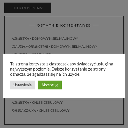
OSTATNIE KOMENTARZE
-
AGNIESZKA
DOMOWY KISIEL MALINOWY
-
CLAUDIA MORNINGSTAR
DOMOWY KISIEL MALINOWY
-
AGNIESZKA
SOS Z KUREK
Marta
-
SOS Z KUREK
Ta strona korzysta z ciasteczek aby świadczyć usługi na
najwyższym poziomie. Dalsze korzystanie ze strony
-
AGNIESZKA
SURÓWKA Z KAPUSTY JAK U CHIŃCZYKA
oznacza, że zgadzasz się na ich użycie.
Marta
-
SURÓWKA Z KAPUSTY JAK U CHIŃCZYKA
Ustawienia
Akceptuję
Małgosia z Akacjowego Bloga
-
CHLEB CEBULOWY
-
MARZENA
CHLEB CEBULOWY
-
AGNIESZKA
CHLEB CEBULOWY
-
KAMILA CZAJKA
CHLEB CEBULOWY