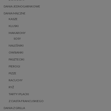
DANIA JEDNOGARNKOWE
DANIA MĄCZNE
KASZE
KLUSKI
MAKARONY
SOSY
NALEŚNIKI
OWSIANKI
PASZTECIKI
PIEROGI
PIZZE
RACUCHY
RYŻ
TARTY I PLACKI
Z CIASTA FRANCUSKIEGO
DANIA Z GRILLA