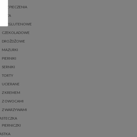
BEZ PIECZENIA
BEZA
BEZGLUTENOWE
CZEKOLADOWE
DROŻDŻOWE
MAZURKI
PIERNIKI
SERNIKI
TORTY
UCIERANE
Z KREMEM
Z OWOCAMI
Z WARZYWAMI
ASTECZKA
PIERNICZKI
ASTKA