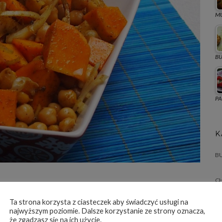
MU
B
PA
K
BU
C
CI
stół, bo na ciepło niczego mu nie brakuje.
Ta strona korzysta z ciasteczek aby świadczyć usługi na
najwyższym poziomie. Dalsze korzystanie ze strony oznacza,
m.
że zgadzasz się na ich użycie.