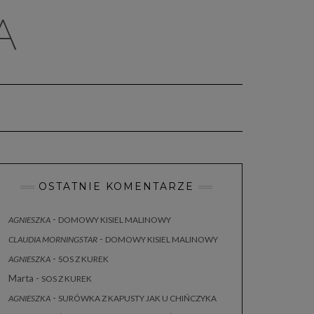
A
OSTATNIE KOMENTARZE
-
AGNIESZKA
DOMOWY KISIEL MALINOWY
-
CLAUDIA MORNINGSTAR
DOMOWY KISIEL MALINOWY
-
AGNIESZKA
SOS Z KUREK
Marta
-
SOS Z KUREK
-
AGNIESZKA
SURÓWKA Z KAPUSTY JAK U CHIŃCZYKA