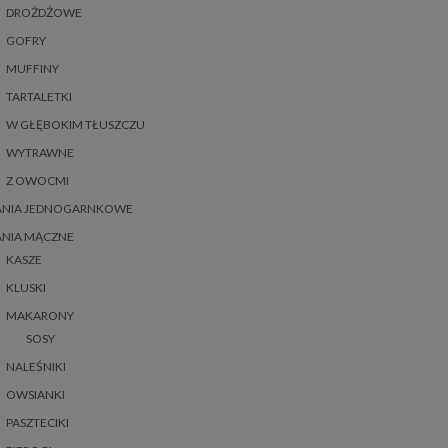
DROŻDŻOWE
GOFRY
MUFFINY
TARTALETKI
W GŁĘBOKIM TŁUSZCZU
WYTRAWNE
Z OWOCMI
ANIA JEDNOGARNKOWE
ANIA MĄCZNE
KASZE
KLUSKI
MAKARONY
SOSY
NALEŚNIKI
OWSIANKI
PASZTECIKI