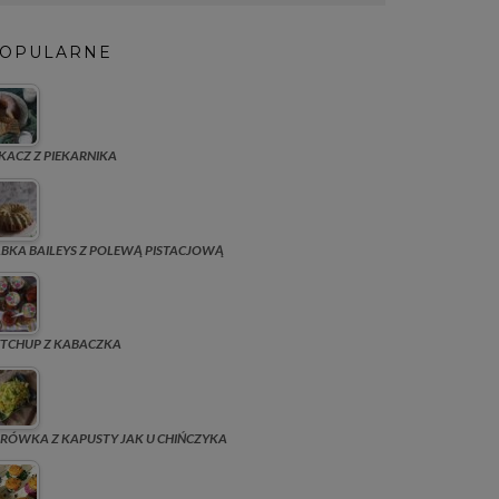
OPULARNE
KACZ Z PIEKARNIKA
BKA BAILEYS Z POLEWĄ PISTACJOWĄ
TCHUP Z KABACZKA
RÓWKA Z KAPUSTY JAK U CHIŃCZYKA