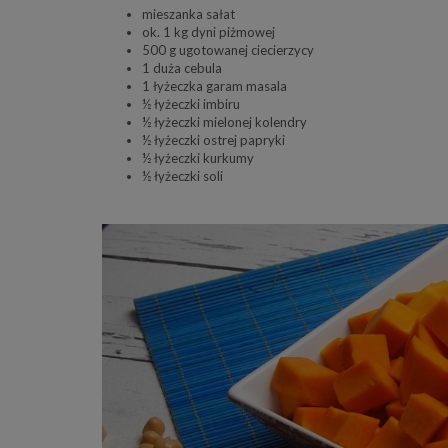
mieszanka sałat
ok. 1 kg dyni piżmowej
500 g ugotowanej ciecierzycy
1 duża cebula
1 łyżeczka garam masala
½ łyżeczki imbiru
½ łyżeczki mielonej kolendry
½ łyżeczki ostrej papryki
½ łyżeczki kurkumy
½ łyżeczki soli