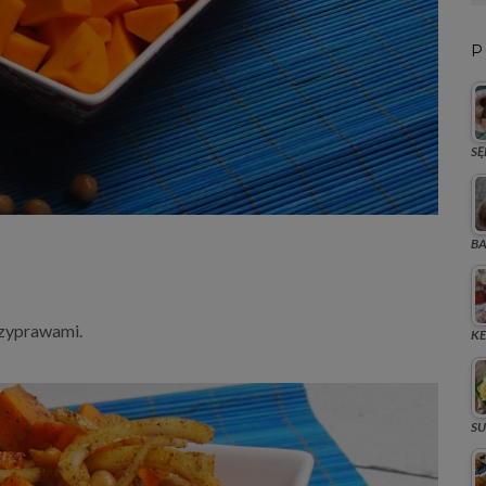
P
SĘ
BA
rzyprawami.
KE
SU