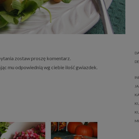
DA
 pytania zostaw proszę komentarz.
DE
dając mu odpowiednią wg ciebie ilość gwiazdek.
IN
JA
K
K
K
M