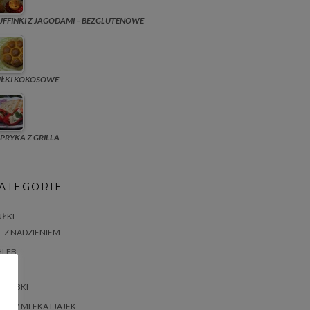
FFINKI Z JAGODAMI – BEZGLUTENOWE
UŁKI KOKOSOWE
PRYKA Z GRILLA
ATEGORIE
ŁKI
Z NADZIENIEM
HLEB
ASTA
BABKI
BEZ MLEKA I JAJEK