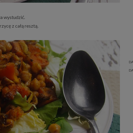
wa wystudzić.
rzycę z całą resztą.
D
D