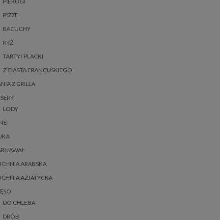
PIEROGI
PIZZE
RACUCHY
RYŻ
TARTY I PLACKI
Z CIASTA FRANCUSKIEGO
NIA Z GRILLA
SERY
LODY
NE
JKA
ARNAWAŁ
UCHNIA ARABSKA
UCHNIA AZJATYCKA
IĘSO
DO CHLEBA
DRÓB