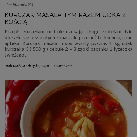
12 października 2014
KURCZAK MASALA TYM RAZEM UDKA Z
KOŚCIĄ
Przepis znalazłam tu i nie czekając długo zrobiłam. Nie
obeszło się bez małych zmian, ale przecież to kuchnia, a nie
apteka. Kurczak masala i sos wyszły pyszne. 1 kg udek
kurczaka 3 ( 500 g ) cebule 2 – 3 ząbki czosnku 1 łyżeczka
świeżego
…
Drób
,
Kuchnia azjatycka
,
Mięso
-
0 Comments