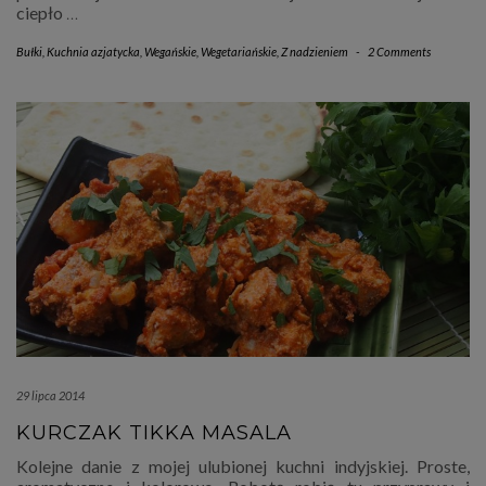
ciepło
…
Bułki
,
Kuchnia azjatycka
,
Wegańskie
,
Wegetariańskie
,
Z nadzieniem
-
2 Comments
29 lipca 2014
KURCZAK TIKKA MASALA
Kolejne danie z mojej ulubionej kuchni indyjskiej. Proste,