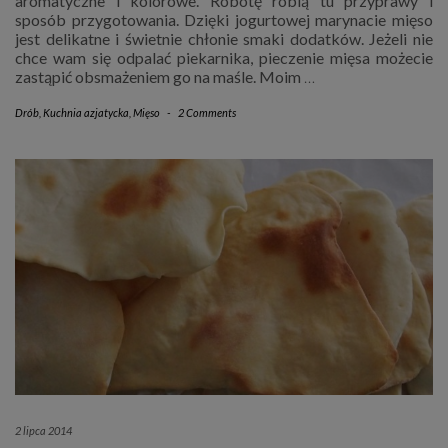
aromatyczne i kolorowe. Robotę robią tu przyprawy i
sposób przygotowania. Dzięki jogurtowej marynacie mięso
jest delikatne i świetnie chłonie smaki dodatków. Jeżeli nie
chce wam się odpalać piekarnika, pieczenie mięsa możecie
zastąpić obsmażeniem go na maśle. Moim
…
Drób
,
Kuchnia azjatycka
,
Mięso
-
2 Comments
2 lipca 2014