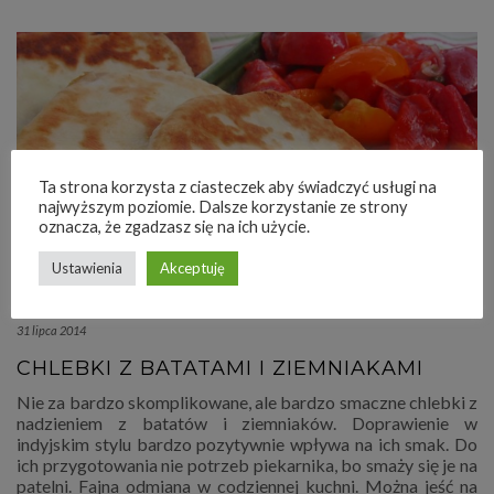
Ta strona korzysta z ciasteczek aby świadczyć usługi na
najwyższym poziomie. Dalsze korzystanie ze strony
oznacza, że zgadzasz się na ich użycie.
Ustawienia
Akceptuję
31 lipca 2014
CHLEBKI Z BATATAMI I ZIEMNIAKAMI
Nie za bardzo skomplikowane, ale bardzo smaczne chlebki z
nadzieniem z batatów i ziemniaków. Doprawienie w
indyjskim stylu bardzo pozytywnie wpływa na ich smak. Do
ich przygotowania nie potrzeb piekarnika, bo smaży się je na
patelni. Fajna odmiana w codziennej kuchni. Można jeść na