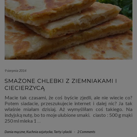
9 sierpnia 2014
SMAŻONE CHLEBKI Z ZIEMNIAKAMI I
CIECIERZYCĄ
Macie tak czasami, że coś byście zjedli, ale nie wiecie co?
Potem siadacie, przeszukujecie internet i dalej nic? Ja tak
właśnie miałam dzisiaj. Aż wymyśliłam coś takiego. Na
indyjską nutę, bo to moje ulubione smaki. ciasto : 500 g mąki
250 ml mleka 1
…
Dania mączne
,
Kuchnia azjatycka
,
Tarty i placki
-
2 Comments