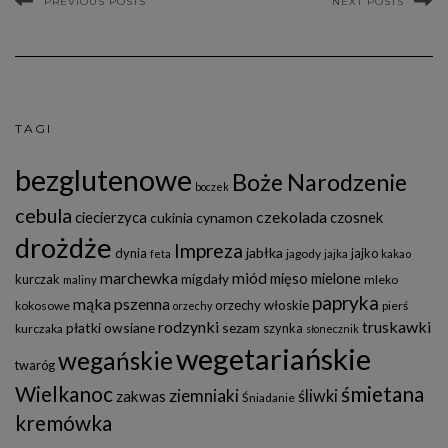
PREVIOUS POSTS
NEXT POSTS
TAGI
bezglutenowe
Boże Narodzenie
boczek
cebula
czekolada
ciecierzyca
czosnek
cukinia
cynamon
drożdże
Impreza
jabłka
dynia
jajko
jagody
feta
jajka
kakao
marchewka
miód
mięso mielone
migdały
kurczak
mleko
maliny
papryka
mąka pszenna
orzechy włoskie
kokosowe
pierś
orzechy
rodzynki
truskawki
płatki owsiane
sezam
szynka
kurczaka
słonecznik
wegetariańskie
wegańskie
twaróg
Wielkanoc
śmietana
ziemniaki
śliwki
zakwas
Śniadanie
kremówka