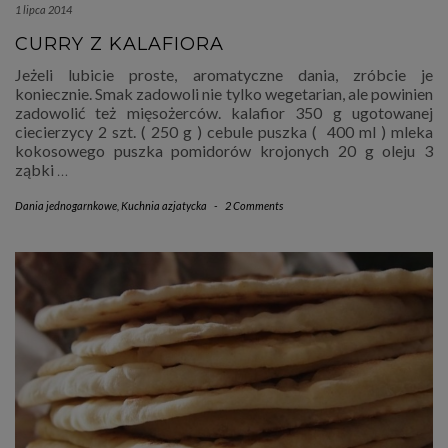
1 lipca 2014
CURRY Z KALAFIORA
Jeżeli lubicie proste, aromatyczne dania, zróbcie je
koniecznie. Smak zadowoli nie tylko wegetarian, ale powinien
zadowolić też mięsożerców. kalafior 350 g ugotowanej
ciecierzycy 2 szt. ( 250 g ) cebule puszka ( 400 ml ) mleka
kokosowego puszka pomidorów krojonych 20 g oleju 3
ząbki
…
Dania jednogarnkowe
,
Kuchnia azjatycka
-
2 Comments