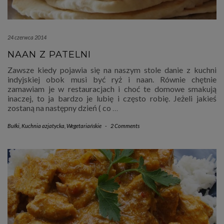
24 czerwca 2014
NAAN Z PATELNI
Zawsze kiedy pojawia się na naszym stole danie z kuchni
indyjskiej obok musi być ryż i naan. Równie chętnie
zamawiam je w restauracjach i choć te domowe smakują
inaczej, to ja bardzo je lubię i często robię. Jeżeli jakieś
zostaną na następny dzień ( co
…
Bułki
,
Kuchnia azjatycka
,
Wegetariańskie
-
2 Comments