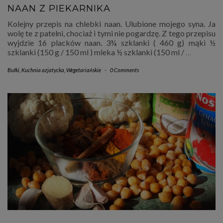
NAAN Z PIEKARNIKA
Kolejny przepis na chlebki naan. Ulubione mojego syna. Ja
wolę te z patelni, chociaż i tymi nie pogardzę. Z tego przepisu
wyjdzie 16 placków naan. 3¾ szklanki ( 460 g) mąki ½
szklanki (150 g / 150 ml ) mleka ½ szklanki (150 ml /
…
Bułki
,
Kuchnia azjatycka
,
Wegetariańskie
-
0 Comments