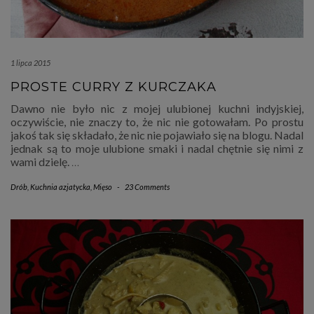
1 lipca 2015
PROSTE CURRY Z KURCZAKA
Dawno nie było nic z mojej ulubionej kuchni indyjskiej,
oczywiście, nie znaczy to, że nic nie gotowałam. Po prostu
jakoś tak się składało, że nic nie pojawiało się na blogu. Nadal
jednak są to moje ulubione smaki i nadal chętnie się nimi z
wami dzielę.
…
Drób
,
Kuchnia azjatycka
,
Mięso
-
23 Comments