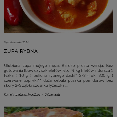
8 października 2014
ZUPA RYBNA
Ulubiona zupa mojego męża. Bardzo prosta wersja. Bez
gotowania łbów czy szkieletów ryb. ½ kg filetów z dorsza 1
łyżka ( 10 g ) bulionu rybnego dashi* 2-3 ( ok. 300 g )
czerwone papryki** duża cebula puszka pomidorów bez
skóry 2-3 ząbki czosnku łyżeczka
…
Kuchnia azjatycka
,
Ryby
,
Zupy
-
5 Comments