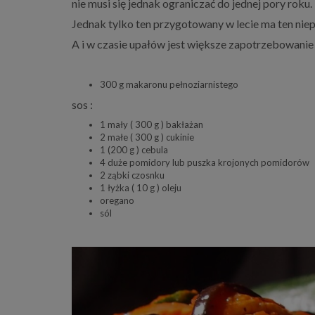
nie musi się jednak ograniczać do jednej pory roku.
Jednak tylko ten przygotowany w lecie ma ten nie
A i w czasie upałów jest większe zapotrzebowanie 
300 g makaronu pełnoziarnistego
sos :
1 mały ( 300 g ) bakłażan
2 małe ( 300 g ) cukinie
1 (200 g ) cebula
4 duże pomidory lub puszka krojonych pomidorów
2 ząbki czosnku
1 łyżka ( 10 g ) oleju
oregano
sól