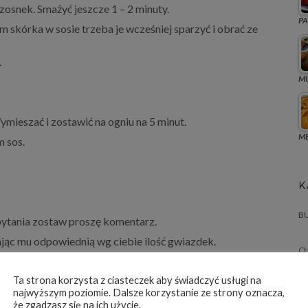
zosnek. Smażyć jeszcze 1 – 2 minuty.
PA
 skórka w sosie trzeba je wcześniej sparzyć i obrać ze
.
MU
mieszać i zostawić na ogniu na 5 minut.
ME
m sos.
K
BU
 pytania zostaw proszę komentarz.
dając mu odpowiednią wg ciebie ilość gwiazdek.
C
CI
Ta strona korzysta z ciasteczek aby świadczyć usługi na
najwyższym poziomie. Dalsze korzystanie ze strony oznacza,
że zgadzasz się na ich użycie.