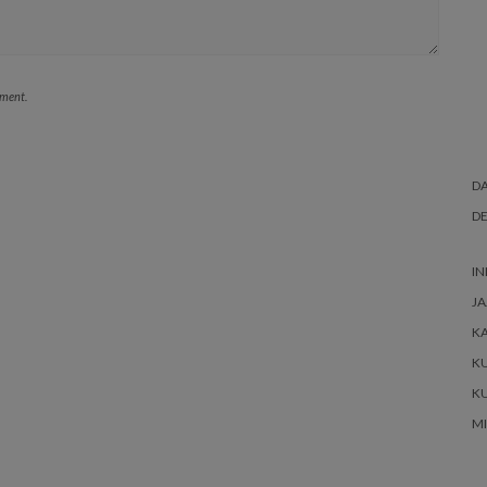
mment.
DA
DE
IN
JA
K
K
K
M