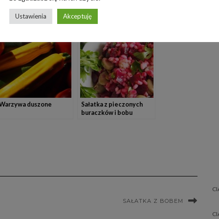
Ustawienia
Akceptuję
Warzywa duszone
Sałatka z pieczonych
buraczków i bobu
CI
SAŁATKA Z BOBEM
CI