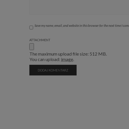
Save my name, email, and website in this browser for the next time I co
ATTACHMENT
The maximum upload file size: 512 MB.
You can upload:
image
.