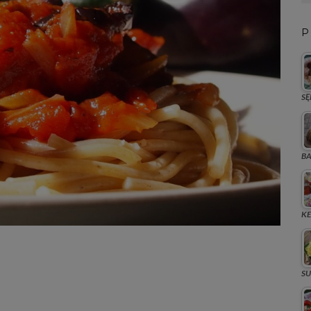
P
SĘ
BA
KE
SU