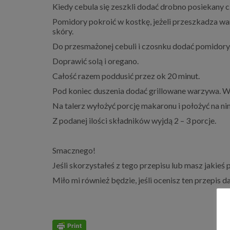
Kiedy cebula się zeszkli dodać drobno posiekany c
Pomidory pokroić w kostkę, jeżeli przeszkadza wam
skóry.
Do przesmażonej cebuli i czosnku dodać pomidory
Doprawić solą i oregano.
Całość razem poddusić przez ok 20 minut.
Pod koniec duszenia dodać grillowane warzywa. Wy
Na talerz wyłożyć porcję makaronu i położyć na ni
Z podanej ilości składników wyjdą 2 – 3 porcje.
Smacznego!
Jeśli skorzystałeś z tego przepisu lub masz jakieś
Miło mi również będzie, jeśli ocenisz ten przepis 