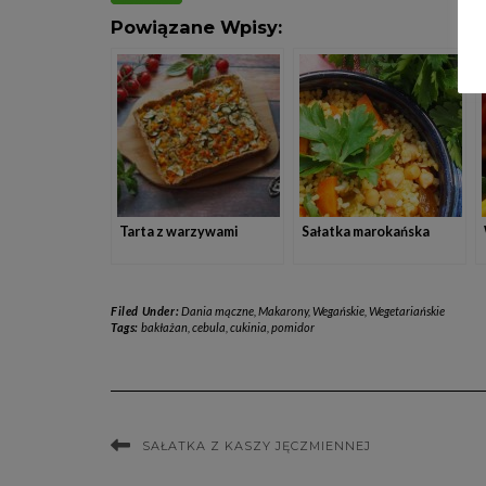
Powiązane Wpisy:
Tarta z warzywami
Sałatka marokańska
Filed Under:
Dania mączne
,
Makarony
,
Wegańskie
,
Wegetariańskie
Tags:
bakłażan
,
cebula
,
cukinia
,
pomidor
SAŁATKA Z KASZY JĘCZMIENNEJ