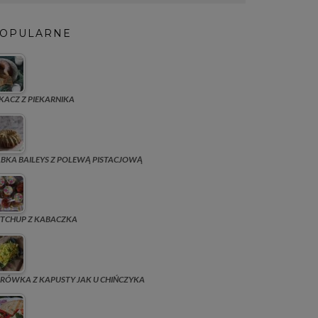
OPULARNE
KACZ Z PIEKARNIKA
BKA BAILEYS Z POLEWĄ PISTACJOWĄ
TCHUP Z KABACZKA
RÓWKA Z KAPUSTY JAK U CHIŃCZYKA