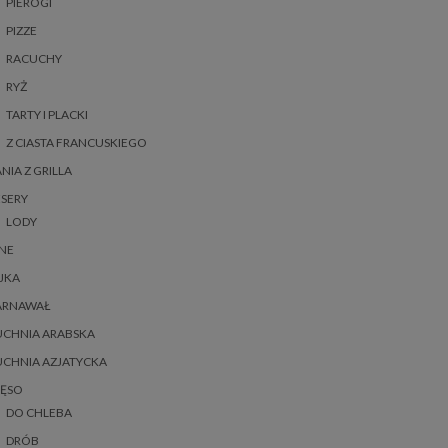
PIEROGI
PIZZE
RACUCHY
RYŻ
TARTY I PLACKI
Z CIASTA FRANCUSKIEGO
NIA Z GRILLA
SERY
LODY
NE
JKA
ARNAWAŁ
UCHNIA ARABSKA
UCHNIA AZJATYCKA
IĘSO
DO CHLEBA
DRÓB