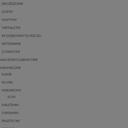
DROŻDŻOWE
GOFRY
MUFFINY
TARTALETKI
W GŁĘBOKIM TŁUSZCZU
WYTRAWNE
Z OWOCMI
ANIA JEDNOGARNKOWE
ANIA MĄCZNE
KASZE
KLUSKI
MAKARONY
SOSY
NALEŚNIKI
OWSIANKI
PASZTECIKI