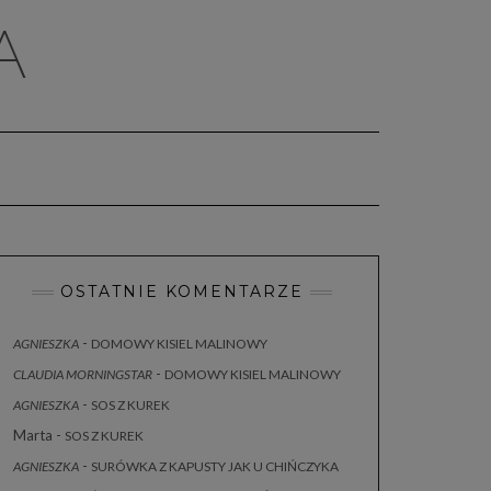
A
OSTATNIE KOMENTARZE
-
AGNIESZKA
DOMOWY KISIEL MALINOWY
-
CLAUDIA MORNINGSTAR
DOMOWY KISIEL MALINOWY
-
AGNIESZKA
SOS Z KUREK
Marta
-
SOS Z KUREK
-
AGNIESZKA
SURÓWKA Z KAPUSTY JAK U CHIŃCZYKA