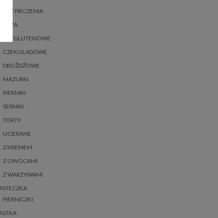
BEZ PIECZENIA
BEZA
BEZGLUTENOWE
CZEKOLADOWE
DROŻDŻOWE
MAZURKI
PIERNIKI
SERNIKI
TORTY
UCIERANE
Z KREMEM
Z OWOCAMI
Z WARZYWAMI
ASTECZKA
PIERNICZKI
ASTKA