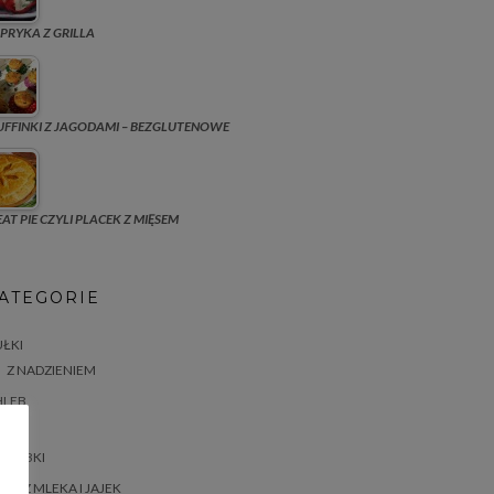
PRYKA Z GRILLA
FFINKI Z JAGODAMI – BEZGLUTENOWE
AT PIE CZYLI PLACEK Z MIĘSEM
ATEGORIE
ŁKI
Z NADZIENIEM
HLEB
ASTA
BABKI
BEZ MLEKA I JAJEK