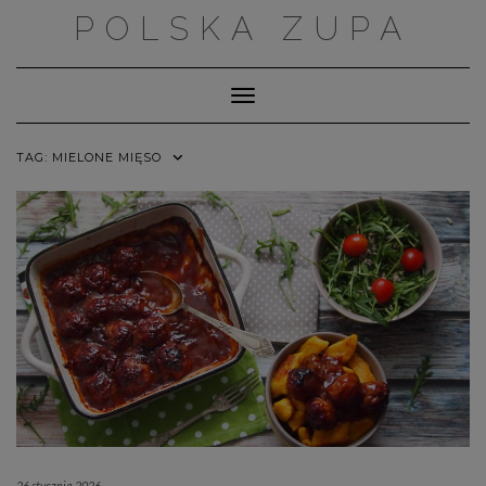
Skip
POLSKA ZUPA
to
content
Toggle Navigation
TAG:
MIELONE MIĘSO
26 stycznia 2026