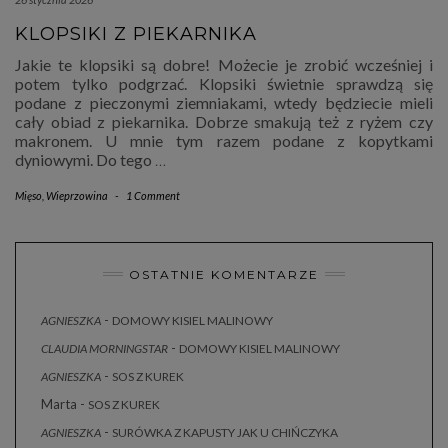
KLOPSIKI Z PIEKARNIKA
Jakie te klopsiki są dobre! Możecie je zrobić wcześniej i
potem tylko podgrzać. Klopsiki świetnie sprawdzą się
podane z pieczonymi ziemniakami, wtedy będziecie mieli
cały obiad z piekarnika. Dobrze smakują też z ryżem czy
makronem. U mnie tym razem podane z kopytkami
dyniowymi. Do tego
…
Mięso
,
Wieprzowina
-
1 Comment
OSTATNIE KOMENTARZE
-
AGNIESZKA
DOMOWY KISIEL MALINOWY
-
CLAUDIA MORNINGSTAR
DOMOWY KISIEL MALINOWY
-
AGNIESZKA
SOS Z KUREK
Marta
-
SOS Z KUREK
-
AGNIESZKA
SURÓWKA Z KAPUSTY JAK U CHIŃCZYKA