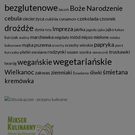
bezglutenowe
Boże Narodzenie
boczek
cebula
czekolada
ciecierzyca
czosnek
cukinia
cynamon
drożdże
Impreza
jabłka
dynia
jajko
jagody
feta
jajka
kakao
marchewka
miód
mięso mielone
migdały
kurczak
mleko
maliny
papryka
mąka pszenna
orzechy włoskie
kokosowe
pierś
orzechy
rodzynki
truskawki
płatki owsiane
sezam
szynka
kurczaka
słonecznik
wegetariańskie
wegańskie
twaróg
Wielkanoc
śmietana
ziemniaki
śliwki
zakwas
Śniadanie
kremówka