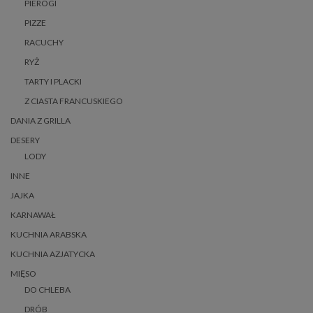
PIEROGI
PIZZE
RACUCHY
RYŻ
TARTY I PLACKI
Z CIASTA FRANCUSKIEGO
DANIA Z GRILLA
DESERY
LODY
INNE
JAJKA
KARNAWAŁ
KUCHNIA ARABSKA
KUCHNIA AZJATYCKA
MIĘSO
DO CHLEBA
DRÓB