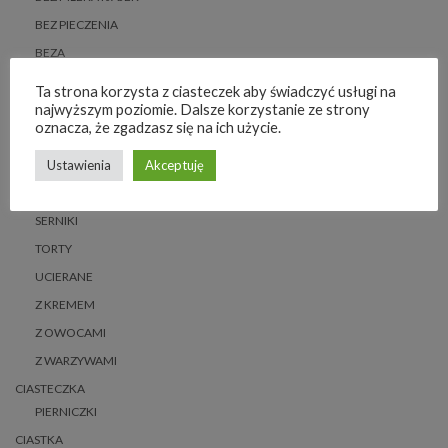
BEZ PIECZENIA
BEZA
BEZGLUTENOWE
Ta strona korzysta z ciasteczek aby świadczyć usługi na
najwyższym poziomie. Dalsze korzystanie ze strony
CZEKOLADOWE
oznacza, że zgadzasz się na ich użycie.
DROŻDŻOWE
Ustawienia
Akceptuję
MAZURKI
PIERNIKI
SERNIKI
TORTY
UCIERANE
Z KREMEM
Z OWOCAMI
Z WARZYWAMI
CIASTECZKA
PIERNICZKI
CIASTKA