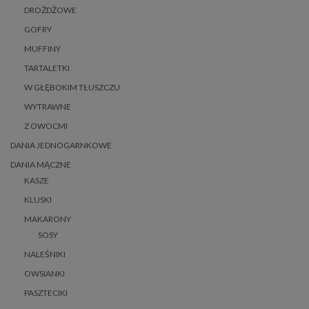
DROŻDŻOWE
GOFRY
MUFFINY
TARTALETKI
W GŁĘBOKIM TŁUSZCZU
WYTRAWNE
Z OWOCMI
DANIA JEDNOGARNKOWE
DANIA MĄCZNE
KASZE
KLUSKI
MAKARONY
SOSY
NALEŚNIKI
OWSIANKI
PASZTECIKI