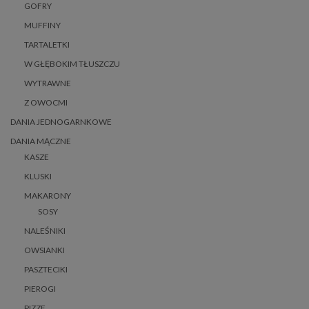
GOFRY
MUFFINY
TARTALETKI
W GŁĘBOKIM TŁUSZCZU
WYTRAWNE
Z OWOCMI
DANIA JEDNOGARNKOWE
DANIA MĄCZNE
KASZE
KLUSKI
MAKARONY
SOSY
NALEŚNIKI
OWSIANKI
PASZTECIKI
PIEROGI
PIZZE