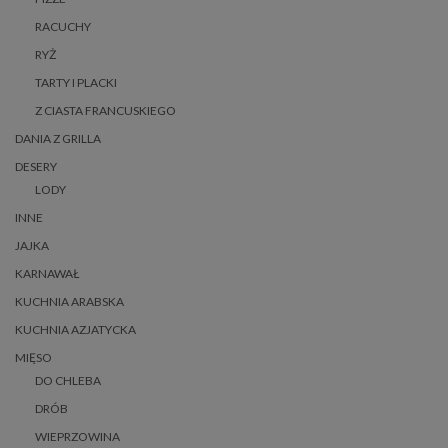
RACUCHY
RYŻ
TARTY I PLACKI
Z CIASTA FRANCUSKIEGO
DANIA Z GRILLA
DESERY
LODY
INNE
JAJKA
KARNAWAŁ
KUCHNIA ARABSKA
KUCHNIA AZJATYCKA
MIĘSO
DO CHLEBA
DRÓB
WIEPRZOWINA