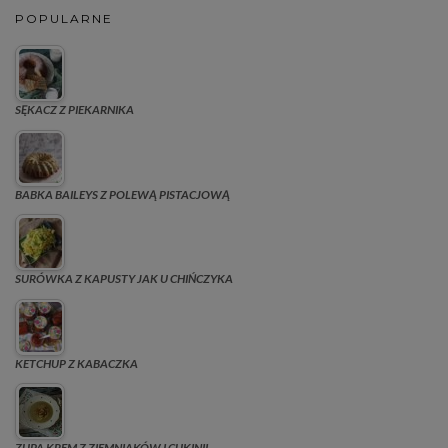
POPULARNE
SĘKACZ Z PIEKARNIKA
BABKA BAILEYS Z POLEWĄ PISTACJOWĄ
SURÓWKA Z KAPUSTY JAK U CHIŃCZYKA
KETCHUP Z KABACZKA
ZUPA KREM Z ZIEMNIAKÓW I CUKINII