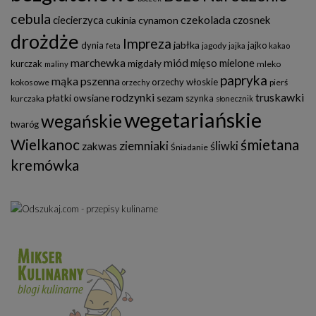
cebula
czekolada
ciecierzyca
czosnek
cukinia
cynamon
drożdże
Impreza
jabłka
dynia
jajko
jagody
feta
jajka
kakao
marchewka
miód
mięso mielone
migdały
kurczak
mleko
maliny
papryka
mąka pszenna
orzechy włoskie
kokosowe
pierś
orzechy
rodzynki
truskawki
płatki owsiane
sezam
szynka
kurczaka
słonecznik
wegetariańskie
wegańskie
twaróg
Wielkanoc
śmietana
ziemniaki
śliwki
zakwas
Śniadanie
kremówka