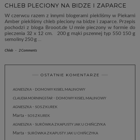
CHLEB PLECIONY NA BIDZE I ZAPARCE
W czerwcu razem z innymi blogerami piekliśmy w Piekarni
Amber piekliśmy chleb pleciony na bidze i zaparce. Przepis
pochodzi z bloga Brooot.de U mnie pieczony w formie do
pieczenia 32 x 12 cm. 200 g mąki pszennej typ 550 150 g
semoliny 250 g
…
Chleb
-
2 Comments
OSTATNIE KOMENTARZE
-
AGNIESZKA
DOMOWY KISIEL MALINOWY
-
CLAUDIA MORNINGSTAR
DOMOWY KISIEL MALINOWY
-
AGNIESZKA
SOS Z KUREK
Marta
-
SOS Z KUREK
-
AGNIESZKA
SURÓWKA Z KAPUSTY JAK U CHIŃCZYKA
Marta
-
SURÓWKA Z KAPUSTY JAK U CHIŃCZYKA