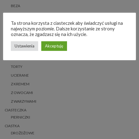
BEZA
BEZGLUTENOWE
Ta strona korzysta z ciasteczek aby świadczyć usługi na
CZEKOLADOWE
najwyższym poziomie. Dalsze korzystanie ze strony
DROŻDŻOWE
oznacza, że zgadzasz się na ich użycie.
MAZURKI
Ustawienia
Akceptuję
PIERNIKI
SERNIKI
TORTY
UCIERANE
Z KREMEM
Z OWOCAMI
Z WARZYWAMI
CIASTECZKA
PIERNICZKI
CIASTKA
DROŻDŻOWE