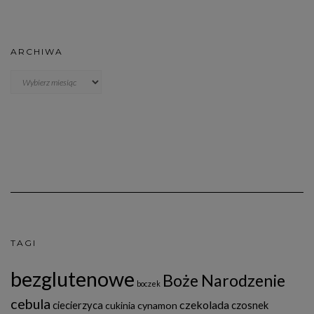
ARCHIWA
Archiwa
TAGI
bezglutenowe
Boże Narodzenie
boczek
cebula
czekolada
ciecierzyca
czosnek
cukinia
cynamon