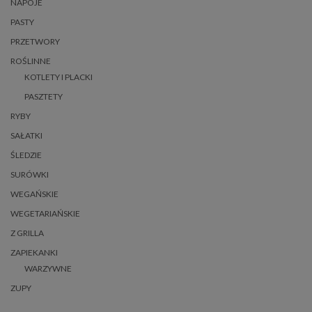
NAPOJE
PASTY
PRZETWORY
ROŚLINNE
KOTLETY I PLACKI
PASZTETY
RYBY
SAŁATKI
ŚLEDZIE
SURÓWKI
WEGAŃSKIE
WEGETARIAŃSKIE
Z GRILLA
ZAPIEKANKI
WARZYWNE
ZUPY