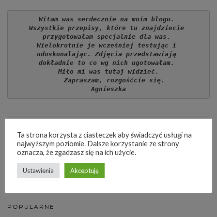
Witam was serdecznie na moim blogu. 
Wszystkie przepisy, które tu znajdziecie 
przygotowałam specjalnie dla was. 
Wielokrotnie je wcześniej testując i 
udoskonalając. Zdjęcia przedstawiają 
dokładnie to co wg nich ugotowałam. 
Miło mi was tutaj widzieć.
   Zapraszam, rozgośćcie się.
Agnieszka
Ta strona korzysta z ciasteczek aby świadczyć usługi na
najwyższym poziomie. Dalsze korzystanie ze strony
oznacza, że zgadzasz się na ich użycie.
SEARCH
Ustawienia
Akceptuję
POPULARNE