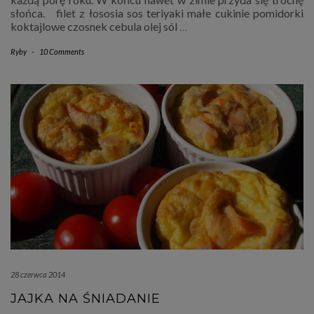
słońca. filet z łososia sos teriyaki małe cukinie pomidorki
koktajlowe czosnek cebula olej sól
…
Ryby
-
10 Comments
28 czerwca 2014
JAJKA NA ŚNIADANIE