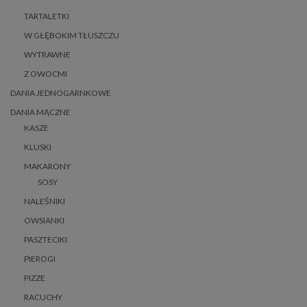
TARTALETKI
W GŁĘBOKIM TŁUSZCZU
WYTRAWNE
Z OWOCMI
DANIA JEDNOGARNKOWE
DANIA MĄCZNE
KASZE
KLUSKI
MAKARONY
SOSY
NALEŚNIKI
OWSIANKI
PASZTECIKI
PIEROGI
PIZZE
RACUCHY