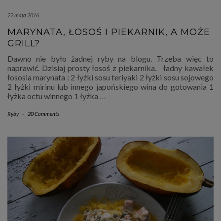
22 maja 2016
MARYNATA, ŁOSOŚ I PIEKARNIK, A MOŻE
GRILL?
Dawno nie było żadnej ryby na blogu. Trzeba więc to
naprawić. Dzisiaj prosty łosoś z piekarnika. ładny kawałek
łososia marynata : 2 łyżki sosu teriyaki 2 łyżki sosu sojowego
2 łyżki mirinu lub innego japońskiego wina do gotowania 1
łyżka octu winnego 1 łyżka
…
Ryby
-
20 Comments