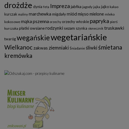
drożdże
Impreza
jabłka
dynia
jajko
jagody
feta
jajka
kakao
marchewka
miód
mięso mielone
migdały
kurczak
mleko
maliny
papryka
mąka pszenna
orzechy włoskie
kokosowe
pierś
orzechy
rodzynki
truskawki
płatki owsiane
sezam
szynka
kurczaka
słonecznik
wegetariańskie
wegańskie
twaróg
Wielkanoc
śmietana
ziemniaki
śliwki
zakwas
Śniadanie
kremówka