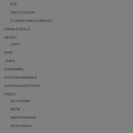
RYŻ
TARTY I PLACKI
Z CIASTA FRANCUSKIEGO
DANIA Z GRILLA
DESERY
LODY
INNE
JAJKA
KARNAWAŁ
KUCHNIA ARABSKA
KUCHNIA AZJATYCKA
MIĘSO
DO CHLEBA
DRÓB
WIEPRZOWINA
WOŁOWINA