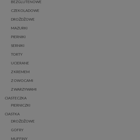
BEZGLUTENOWE
CZEKOLADOWE
DROŻDŻOWE
MAZURKI
PIERNIKI
SERNIKI
TORTY
UCIERANE
Z KREMEM
Z OWOCAMI
Z WARZYWAMI
CIASTECZKA
PIERNICZKI
CIASTKA
DROŻDŻOWE
GOFRY
MUFFINY