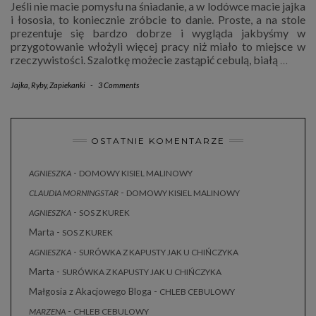
Jeśli nie macie pomysłu na śniadanie, a w lodówce macie jajka
i łososia, to koniecznie zróbcie to danie. Proste, a na stole
prezentuje się bardzo dobrze i wygląda jakbyśmy w
przygotowanie włożyli więcej pracy niż miało to miejsce w
rzeczywistości. Szalotkę możecie zastąpić cebulą, białą
…
Jajka
,
Ryby
,
Zapiekanki
-
3 Comments
OSTATNIE KOMENTARZE
-
AGNIESZKA
DOMOWY KISIEL MALINOWY
-
CLAUDIA MORNINGSTAR
DOMOWY KISIEL MALINOWY
-
AGNIESZKA
SOS Z KUREK
Marta
-
SOS Z KUREK
-
AGNIESZKA
SURÓWKA Z KAPUSTY JAK U CHIŃCZYKA
Marta
-
SURÓWKA Z KAPUSTY JAK U CHIŃCZYKA
Małgosia z Akacjowego Bloga
-
CHLEB CEBULOWY
-
MARZENA
CHLEB CEBULOWY