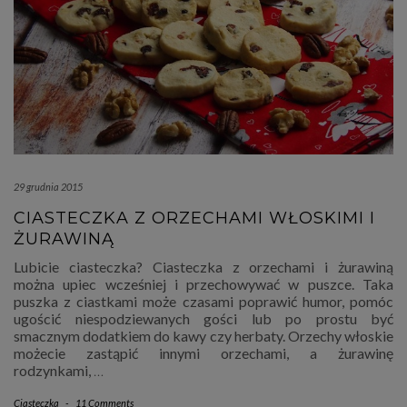
29 grudnia 2015
CIASTECZKA Z ORZECHAMI WŁOSKIMI I
ŻURAWINĄ
Lubicie ciasteczka? Ciasteczka z orzechami i żurawiną
można upiec wcześniej i przechowywać w puszce. Taka
puszka z ciastkami może czasami poprawić humor, pomóc
ugościć niespodziewanych gości lub po prostu być
smacznym dodatkiem do kawy czy herbaty. Orzechy włoskie
możecie zastąpić innymi orzechami, a żurawinę
rodzynkami,
…
Ciasteczka
-
11 Comments