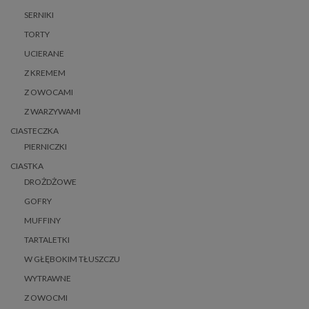
SERNIKI
TORTY
UCIERANE
Z KREMEM
Z OWOCAMI
Z WARZYWAMI
CIASTECZKA
PIERNICZKI
CIASTKA
DROŻDŻOWE
GOFRY
MUFFINY
TARTALETKI
W GŁĘBOKIM TŁUSZCZU
WYTRAWNE
Z OWOCMI