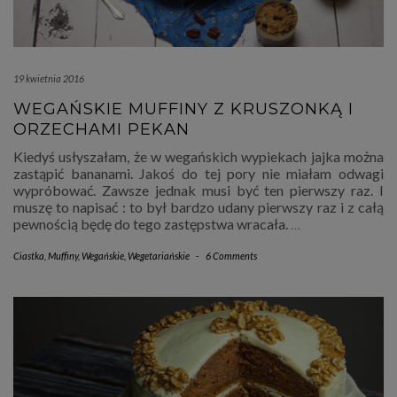
19 kwietnia 2016
WEGAŃSKIE MUFFINY Z KRUSZONKĄ I
ORZECHAMI PEKAN
Kiedyś usłyszałam, że w wegańskich wypiekach jajka można
zastąpić bananami. Jakoś do tej pory nie miałam odwagi
wypróbować. Zawsze jednak musi być ten pierwszy raz. I
muszę to napisać : to był bardzo udany pierwszy raz i z całą
pewnością będę do tego zastępstwa wracała.
…
Ciastka
,
Muffiny
,
Wegańskie
,
Wegetariańskie
-
6 Comments