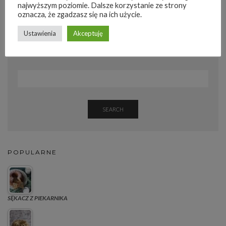
dokładnie to co wg nich ugotowałam. 
najwyższym poziomie. Dalsze korzystanie ze strony
Miło mi was tutaj widzieć.
oznacza, że zgadzasz się na ich użycie.
   Zapraszam, rozgośćcie się.
Agnieszka
Ustawienia
Akceptuję
SEARCH
POPULARNE
SĘKACZ Z PIEKARNIKA