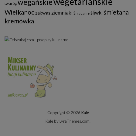
wegetariańskie
wegańskie
twaróg
Wielkanoc
śmietana
ziemniaki
śliwki
zakwas
Śniadanie
kremówka
Copyright © 2026
Kale
Kale
by LyraThemes.com.