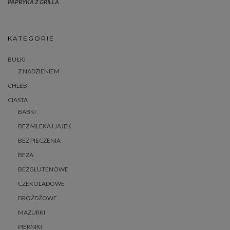
PAPRYKA Z GRILLA
KATEGORIE
BUŁKI
Z NADZIENIEM
CHLEB
CIASTA
BABKI
BEZ MLEKA I JAJEK
BEZ PIECZENIA
BEZA
BEZGLUTENOWE
CZEKOLADOWE
DROŻDŻOWE
MAZURKI
PIERNIKI