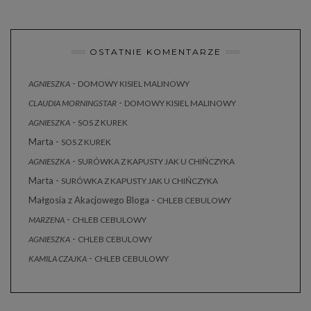
OSTATNIE KOMENTARZE
-
AGNIESZKA
DOMOWY KISIEL MALINOWY
-
CLAUDIA MORNINGSTAR
DOMOWY KISIEL MALINOWY
-
AGNIESZKA
SOS Z KUREK
Marta
-
SOS Z KUREK
-
AGNIESZKA
SURÓWKA Z KAPUSTY JAK U CHIŃCZYKA
Marta
-
SURÓWKA Z KAPUSTY JAK U CHIŃCZYKA
Małgosia z Akacjowego Bloga
-
CHLEB CEBULOWY
-
MARZENA
CHLEB CEBULOWY
-
AGNIESZKA
CHLEB CEBULOWY
-
KAMILA CZAJKA
CHLEB CEBULOWY