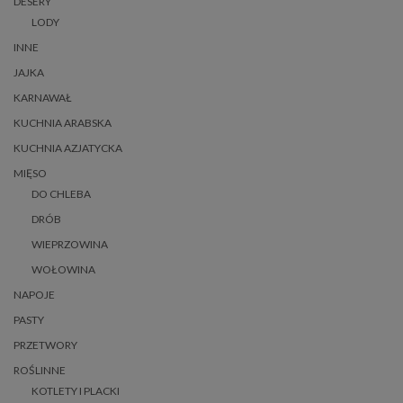
DESERY
LODY
INNE
JAJKA
KARNAWAŁ
KUCHNIA ARABSKA
KUCHNIA AZJATYCKA
MIĘSO
DO CHLEBA
DRÓB
WIEPRZOWINA
WOŁOWINA
NAPOJE
PASTY
PRZETWORY
ROŚLINNE
KOTLETY I PLACKI