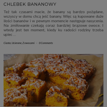
CHLEBEK BANANOWY
Też tak czasami macie, że banany są bardzo pożądane,
wszyscy w domu chcą jeść banany. Więc są kupowane duże
ilości bananów i w pewnym momencie następuje nasycenia.
Na zmiłowanie czekają coraz bardziej brązowe owoce. I
wtedy jest ten moment, kiedy ku radości rodziny trzeba
upiec
…
Ciasta
,
Ucierane
,
Z owocami
-
0 Comments