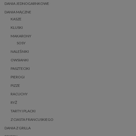
DANIA JEDNOGARNKOWE
DANIA MĄCZNE
KASZE
KLUSKI
MAKARONY
SOSY
NALEŚNIKI
OWSIANKI
PASZTECIKI
PIEROGI
PIZZE
RACUCHY
RYŻ
TARTY I PLACKI
Z CIASTA FRANCUSKIEGO
DANIA Z GRILLA