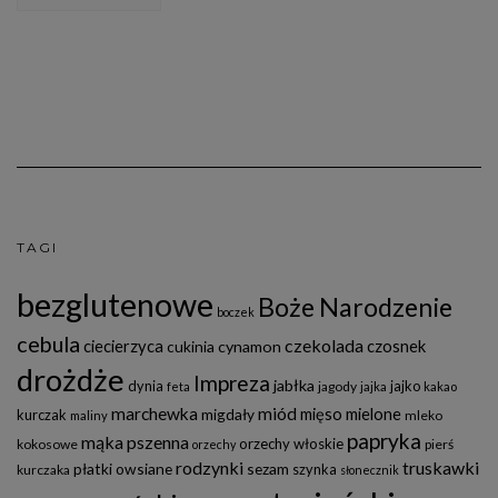
TAGI
bezglutenowe
Boże Narodzenie
boczek
cebula
czekolada
ciecierzyca
czosnek
cukinia
cynamon
drożdże
Impreza
jabłka
dynia
jajko
jagody
feta
jajka
kakao
marchewka
miód
mięso mielone
migdały
kurczak
mleko
maliny
papryka
mąka pszenna
orzechy włoskie
kokosowe
pierś
orzechy
rodzynki
truskawki
płatki owsiane
sezam
szynka
kurczaka
słonecznik