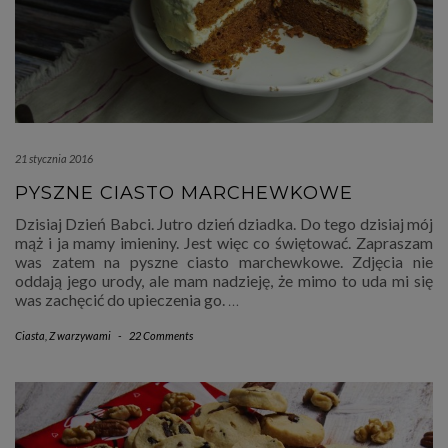
21 stycznia 2016
PYSZNE CIASTO MARCHEWKOWE
Dzisiaj Dzień Babci. Jutro dzień dziadka. Do tego dzisiaj mój
mąż i ja mamy imieniny. Jest więc co świętować. Zapraszam
was zatem na pyszne ciasto marchewkowe. Zdjęcia nie
oddają jego urody, ale mam nadzieję, że mimo to uda mi się
was zachęcić do upieczenia go.
…
Ciasta
,
Z warzywami
-
22 Comments