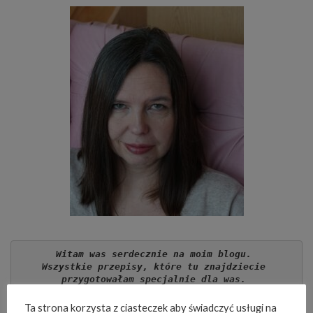
Witam was serdecznie na moim blogu. 
Wszystkie przepisy, które tu znajdziecie 
przygotowałam specjalnie dla was. 
Wielokrotnie je wcześniej testując i 
udoskonalając. Zdjęcia przedstawiają 
Ta strona korzysta z ciasteczek aby świadczyć usługi na