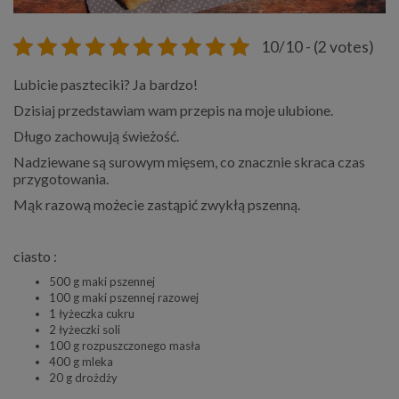
10/10 - (2 votes)
Lubicie paszteciki? Ja bardzo!
Dzisiaj przedstawiam wam przepis na moje ulubione.
Długo zachowują świeżość.
Nadziewane są surowym mięsem, co znacznie skraca czas
przygotowania.
Mąk razową możecie zastąpić zwykłą pszenną.
ciasto :
500 g maki pszennej
100 g maki pszennej razowej
1 łyżeczka cukru
2 łyżeczki soli
100 g rozpuszczonego masła
400 g mleka
20 g drożdży