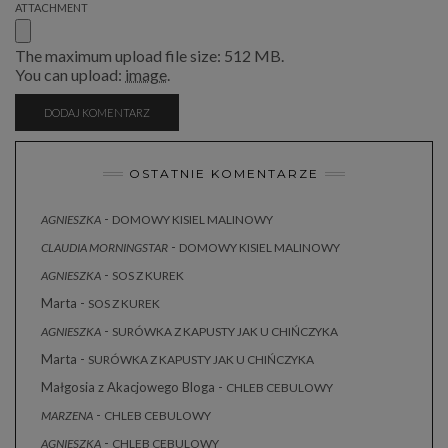
ATTACHMENT
The maximum upload file size: 512 MB.
You can upload:
image
.
OSTATNIE KOMENTARZE
-
AGNIESZKA
DOMOWY KISIEL MALINOWY
-
CLAUDIA MORNINGSTAR
DOMOWY KISIEL MALINOWY
-
AGNIESZKA
SOS Z KUREK
Marta
-
SOS Z KUREK
-
AGNIESZKA
SURÓWKA Z KAPUSTY JAK U CHIŃCZYKA
Marta
-
SURÓWKA Z KAPUSTY JAK U CHIŃCZYKA
Małgosia z Akacjowego Bloga
-
CHLEB CEBULOWY
-
MARZENA
CHLEB CEBULOWY
-
AGNIESZKA
CHLEB CEBULOWY