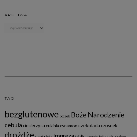
ARCHIWA
Archiwa
TAGI
bezglutenowe
Boże Narodzenie
boczek
cebula
czekolada
ciecierzyca
czosnek
cukinia
cynamon
drożdże
Impreza
jabłka
dynia
jajko
jagody
feta
jajka
kakao