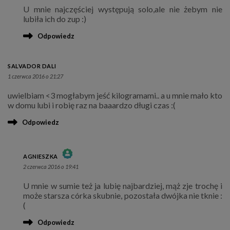
U mnie najczęściej występują solo,ale nie żebym nie
ANTI-SPAM BY CLEANTALK
lubiła ich do zup :)
Odpowiedz
SALVADOR DALI
1 czerwca 2016 o 21:27
uwielbiam <3 mogłabym jeść kilogramami.. a u mnie mało kto
w domu lubi i robię raz na baaardzo długi czas :(
Odpowiedz
AGNIESZKA
2 czerwca 2016 o 19:41
THE REAL PERSON BADGE!
U mnie w sumie też ja lubię najbardziej, mąż zje trochę i
ANTI-SPAM BY CLEANTALK
może starsza córka skubnie, pozostała dwójka nie tknie :
(
Odpowiedz