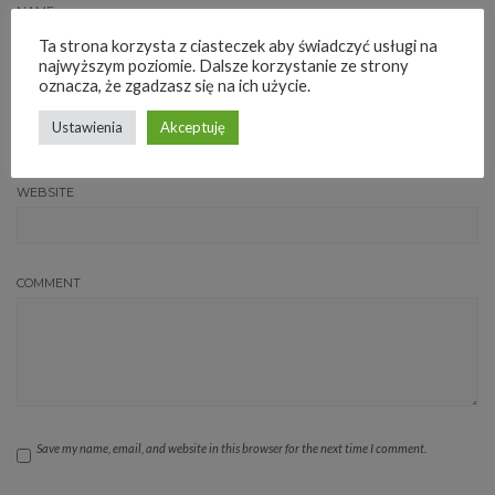
NAME
Ta strona korzysta z ciasteczek aby świadczyć usługi na
najwyższym poziomie. Dalsze korzystanie ze strony
oznacza, że zgadzasz się na ich użycie.
EMAIL ADDRESS
Ustawienia
Akceptuję
WEBSITE
COMMENT
Save my name, email, and website in this browser for the next time I comment.