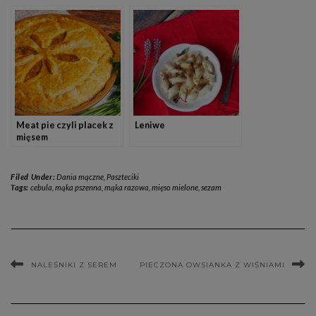
kapustą i mięsem
Meat pie czyli placek z
Leniwe
mięsem
Filed Under:
Dania mączne
,
Paszteciki
Tags:
cebula
,
mąka pszenna
,
mąka razowa
,
mięso mielone
,
sezam
NALEŚNIKI Z SEREM
PIECZONA OWSIANKA Z WIŚNIAMI