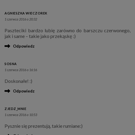
AGNIESZKA WIECZOREK
1 czerwca 2016 o 20:32
Paszteciki bardzo lubię zarówno do barszczu czerwonego,
jak i same – takie jako przekąskę :)
Odpowiedz
SOSNA
1 czerwca 2016 o 16:16
Doskonałe! :)
Odpowiedz
ZJEDZ_MNIE
1 czerwca 2016 o 10:53
Pysznie się prezentują, takie rumiane:)