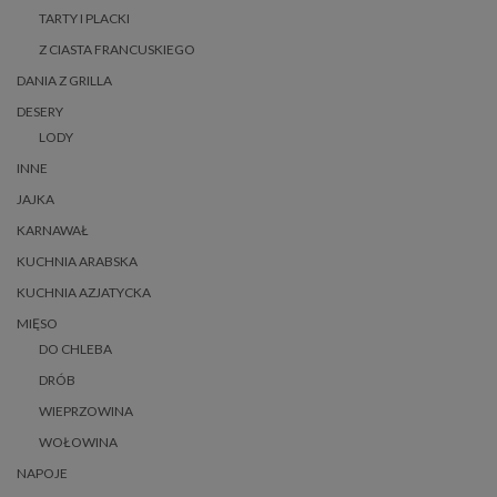
TARTY I PLACKI
Z CIASTA FRANCUSKIEGO
DANIA Z GRILLA
DESERY
LODY
INNE
JAJKA
KARNAWAŁ
KUCHNIA ARABSKA
KUCHNIA AZJATYCKA
MIĘSO
DO CHLEBA
DRÓB
WIEPRZOWINA
WOŁOWINA
NAPOJE