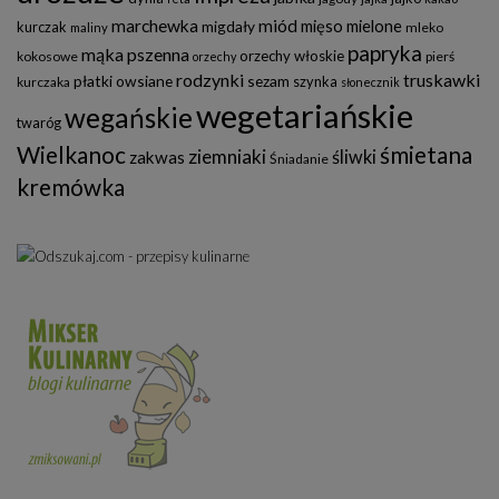
marchewka
miód
mięso mielone
migdały
kurczak
mleko
maliny
papryka
mąka pszenna
orzechy włoskie
kokosowe
pierś
orzechy
rodzynki
truskawki
płatki owsiane
sezam
szynka
kurczaka
słonecznik
wegetariańskie
wegańskie
twaróg
Wielkanoc
śmietana
ziemniaki
śliwki
zakwas
Śniadanie
kremówka