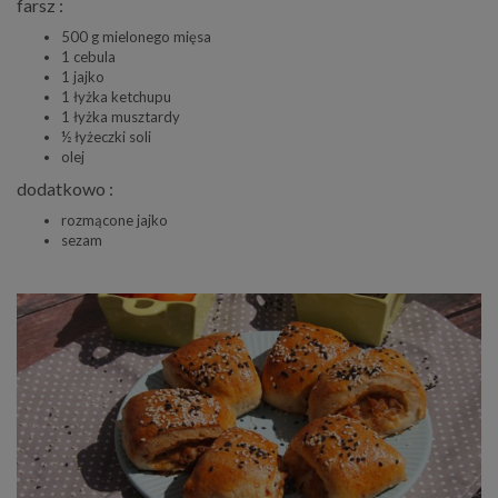
farsz :
500 g mielonego mięsa
1 cebula
1 jajko
1 łyżka ketchupu
1 łyżka musztardy
½ łyżeczki soli
olej
dodatkowo :
rozmącone jajko
sezam