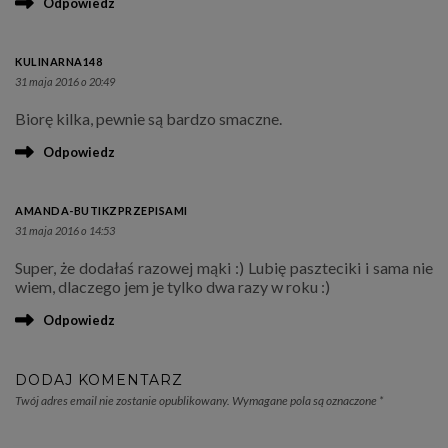
Odpowiedz
KULINARNA148
31 maja 2016 o 20:49
Biorę kilka, pewnie są bardzo smaczne.
Odpowiedz
AMANDA-BUTIKZPRZEPISAMI
31 maja 2016 o 14:53
Super, że dodałaś razowej mąki :) Lubię paszteciki i sama nie
wiem, dlaczego jem je tylko dwa razy w roku :)
Odpowiedz
DODAJ KOMENTARZ
Twój adres email nie zostanie opublikowany.
Wymagane pola są oznaczone
*