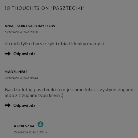
10 THOUGHTS ON “PASZTECIKI”
ANIA - FABRYKA POMYSŁÓW
5 czerwca 2016 o 20:28
do nich tylko barszczyk i obiad idealny mamy :)
Odpowiedz
MADELINE82
2 czerwca 2016 o 06:44
Bardzo lubię paszteciki.Jem je same lub z czystymi zupami
albo z z zupami typu krem :)
Odpowiedz
AGNIESZKA
2 czerwca 2016 o 19:39
THE REAL PERSON BADGE!