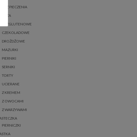
BEZ PIECZENIA
BEZA
BEZGLUTENOWE
CZEKOLADOWE
DROŻDŻOWE
MAZURKI
PIERNIKI
SERNIKI
TORTY
UCIERANE
Z KREMEM
Z OWOCAMI
Z WARZYWAMI
ASTECZKA
PIERNICZKI
ASTKA