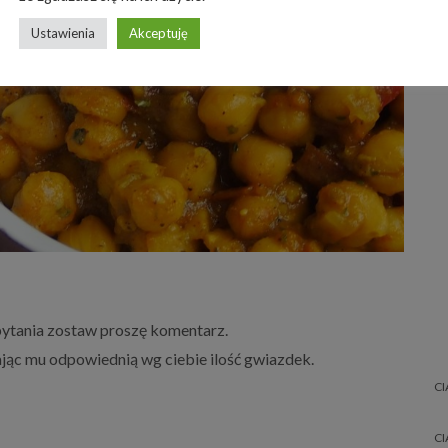
Ustawienia
Akceptuję
 pytania zostaw proszę komentarz.
dając mu odpowiednią wg ciebie ilość gwiazdek.
CI
CI