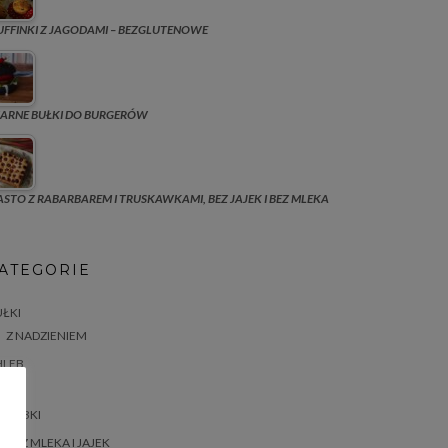
FFINKI Z JAGODAMI – BEZGLUTENOWE
ARNE BUŁKI DO BURGERÓW
ASTO Z RABARBAREM I TRUSKAWKAMI, BEZ JAJEK I BEZ MLEKA
ATEGORIE
ŁKI
Z NADZIENIEM
HLEB
ASTA
BABKI
BEZ MLEKA I JAJEK