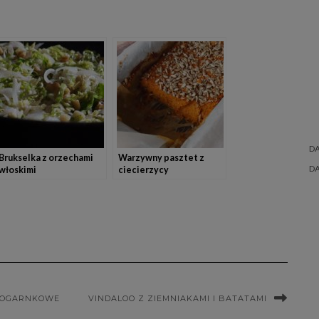
D
Brukselka z orzechami
Warzywny pasztet z
D
włoskimi
ciecierzycy
DNOGARNKOWE
VINDALOO Z ZIEMNIAKAMI I BATATAMI