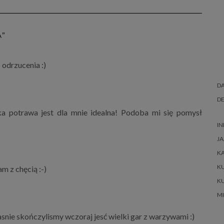
A”
odrzucenia :)
DA
DE
aka potrawa jest dla mnie idealna! Podoba mi się pomysł
IN
JA
K
K
m z chęcią :-)
K
M
snie skończylismy wczoraj jesć wielki gar z warzywami :)