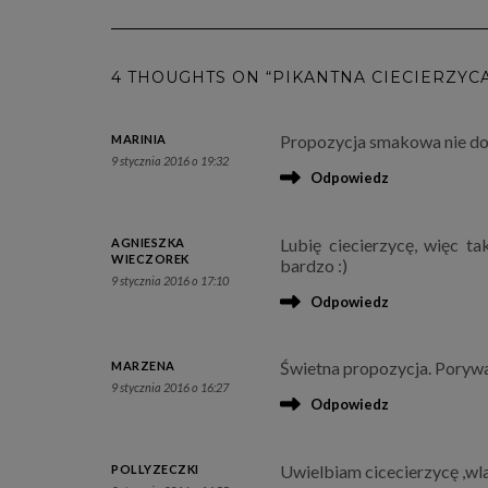
4 THOUGHTS ON “PIKANTNA CIECIERZYC
Propozycja smakowa nie do 
MARINIA
9 stycznia 2016 o 19:32
Odpowiedz
Lubię ciecierzycę, więc t
AGNIESZKA
WIECZOREK
bardzo :)
9 stycznia 2016 o 17:10
Odpowiedz
Świetna propozycja. Porywa
MARZENA
9 stycznia 2016 o 16:27
Odpowiedz
Uwielbiam cicecierzycę ,wla
POLLYZECZKI