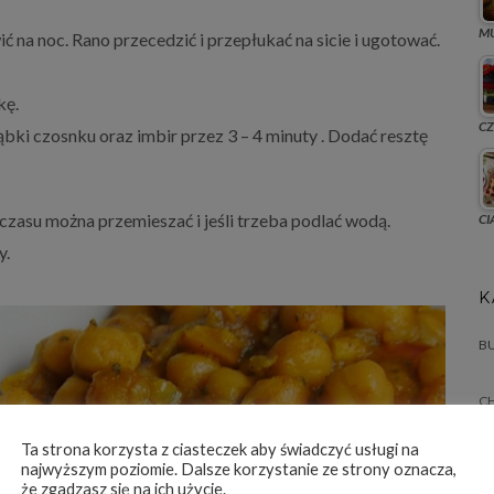
MU
ć na noc. Rano przecedzić i przepłukać na sicie i ugotować.
kę.
CZ
ki czosnku oraz imbir przez 3 – 4 minuty . Dodać resztę
czasu można przemieszać i jeśli trzeba podlać wodą.
CI
y.
K
BU
C
CI
Ta strona korzysta z ciasteczek aby świadczyć usługi na
najwyższym poziomie. Dalsze korzystanie ze strony oznacza,
że zgadzasz się na ich użycie.