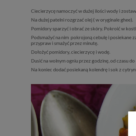
Ciecierzycę namoczyć w dużej ilości wody i zostawi
Na dużej patelni rozgrzać olej ( w oryginale ghee).
Pomidory sparzyć i obrać ze skóry. Pokroić w kost
Podsmażyć na nim pokrojoną cebulę i posiekane ząb
przypraw i smażyć przez minutę.
Dołożyć pomidory, ciecierzycę i wodę.
Dusić na wolnym ogniu przez godzinę, od czasu do 
Na koniec dodać posiekaną kolendrę i sok z cytryn