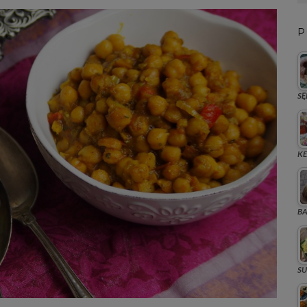
P
SĘ
KE
BA
SU