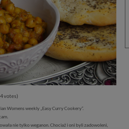
(4 votes)
ralian Womens weekly „Easy Curry Cookery”.
cam.
wała nie tylko weganon. Chociaż i oni byli zadowoleni,