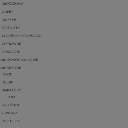
DROŻDŻOWE
GOFRY
MUFFINY
TARTALETKI
W GŁĘBOKIM TŁUSZCZU
WYTRAWNE
Z OWOCMI
ANIA JEDNOGARNKOWE
ANIA MĄCZNE
KASZE
KLUSKI
MAKARONY
SOSY
NALEŚNIKI
OWSIANKI
PASZTECIKI