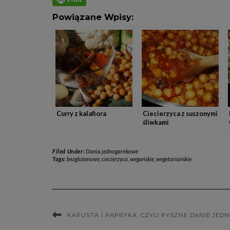
Powiązane Wpisy:
Curry z kalafiora
Ciecierzyca z suszonymi
śliwkami
Filed Under:
Dania jednogarnkowe
Tags:
bezglutenowe
,
ciecierzyca
,
wegańskie
,
wegetariańskie
KAPUSTA I PAPRYKA, CZYLI PYSZNE DANIE JE