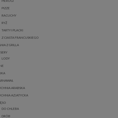
PIEROGI
PIZZE
RACUCHY
RYŻ
TARTY I PLACKI
Z CIASTA FRANCUSKIEGO
NIA Z GRILLA
SERY
LODY
NE
JKA
ARNAWAŁ
UCHNIA ARABSKA
UCHNIA AZJATYCKA
IĘSO
DO CHLEBA
DRÓB