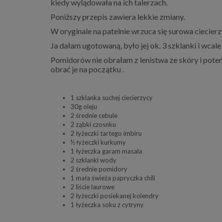
kiedy wylądowała na ich talerzach.
Poniższy przepis zawiera lekkie zmiany.
W oryginale na patelnie wrzuca się surowa ciecierz
Ja dałam ugotowaną, było jej ok. 3 szklanki i wcale
Pomidorów nie obrałam z lenistwa ze skóry i potem
obrać je na początku .
1 szklanka suchej ciecierzycy
30g oleju
2 średnie cebule
2 ząbki czosnku
2 łyżeczki tartego imbiru
½ łyżeczki kurkumy
1 łyżeczka garam masala
2 szklanki wody
2 średnie pomidory
1 mała świeża papryczka chili
2 liście laurowe
2 łyżeczki posiekanej kolendry
1 łyżeczka soku z cytryny