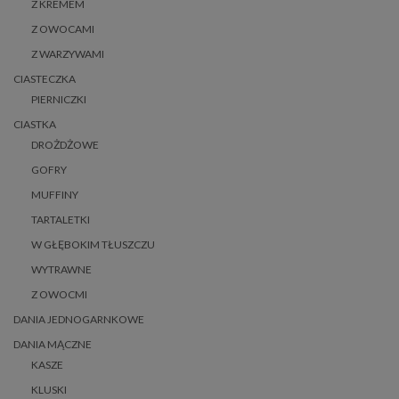
Z KREMEM
Z OWOCAMI
Z WARZYWAMI
CIASTECZKA
PIERNICZKI
CIASTKA
DROŻDŻOWE
GOFRY
MUFFINY
TARTALETKI
W GŁĘBOKIM TŁUSZCZU
WYTRAWNE
Z OWOCMI
DANIA JEDNOGARNKOWE
DANIA MĄCZNE
KASZE
KLUSKI