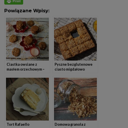
Powiązane Wpisy:
Ciastka owsiane z
Pyszne bezglutenowe
masłem orzechowym –
ciasto migdałowo
bezglutenowe
kokosowe
Tort Rafaello
Domowa granola z