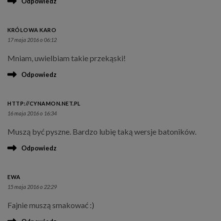
Odpowiedz
KRÓLOWA KARO
17 maja 2016 o 06:12
Mniam, uwielbiam takie przekąski!
Odpowiedz
HTTP://CYNAMON.NET.PL
16 maja 2016 o 16:34
Muszą być pyszne. Bardzo lubię taką wersje batoników.
Odpowiedz
EWA
15 maja 2016 o 22:29
Fajnie muszą smakować :)