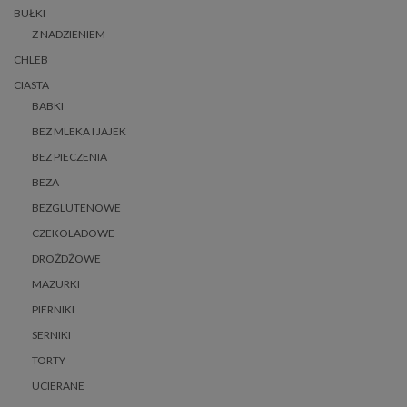
BUŁKI
Z NADZIENIEM
CHLEB
CIASTA
BABKI
BEZ MLEKA I JAJEK
BEZ PIECZENIA
BEZA
BEZGLUTENOWE
CZEKOLADOWE
DROŻDŻOWE
MAZURKI
PIERNIKI
SERNIKI
TORTY
UCIERANE