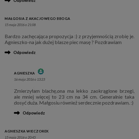
Odpowiedz
MAŁGOSIA Z AKACJOWEGO BBOGA
15 maja 2016 o 21:08
Bardzo zachęcająca propozycja :) z przyjemnością zrobię je.
Agnieszko-na jak dużej blasze piec masę ? Pozdrawiam
Odpowiedz
AGNIESZKA
16 maja 2016 o 13:23
THE REAL PERSON BADGE!
Zmierzyłam blachę,ona ma lekko zaokrąglone brzegi,
ANTI-SPAM BY CLEANTALK
ale mniej więcej to 23 cm na 34 cm. Generalnie taka
dosyć duża. Małgosiu również serdecznie pozdrawiam. :)
Odpowiedz
AGNIESZKA WIECZOREK
15 maja 2016 o 20:45