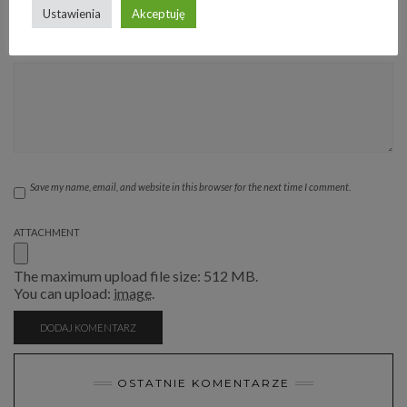
Ustawienia
Akceptuję
COMMENT
Save my name, email, and website in this browser for the next time I comment.
ATTACHMENT
The maximum upload file size: 512 MB.
You can upload:
image
.
OSTATNIE KOMENTARZE