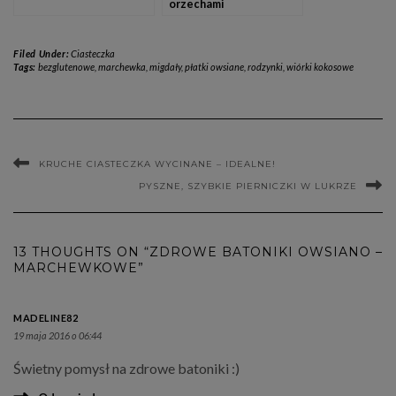
orzechami
Filed Under:
Ciasteczka
Tags:
bezglutenowe
,
marchewka
,
migdały
,
płatki owsiane
,
rodzynki
,
wiórki kokosowe
KRUCHE CIASTECZKA WYCINANE – IDEALNE!
PYSZNE, SZYBKIE PIERNICZKI W LUKRZE
13 THOUGHTS ON “ZDROWE BATONIKI OWSIANO –
MARCHEWKOWE”
MADELINE82
19 maja 2016 o 06:44
Świetny pomysł na zdrowe batoniki :)