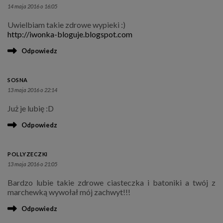
14 maja 2016 o 16:05
Uwielbiam takie zdrowe wypieki :)
http://iwonka-bloguje.blogspot.com
Odpowiedz
SOSNA
13 maja 2016 o 22:14
Już je lubię :D
Odpowiedz
POLLYZECZKI
13 maja 2016 o 21:05
Bardzo lubie takie zdrowe ciasteczka i batoniki a twój z
marchewką wywołał mój zachwyt!!!
Odpowiedz