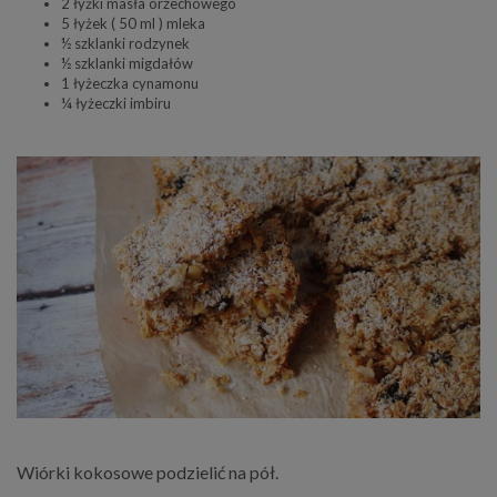
2 łyżki masła orzechowego
5 łyżek ( 50 ml ) mleka
½ szklanki rodzynek
½ szklanki migdałów
1 łyżeczka cynamonu
¼ łyżeczki imbiru
Wiórki kokosowe podzielić na pół.