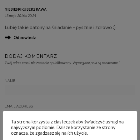
NIEBIESKIKUBEKZKAWA
13 maja 2016 o 20:24
Lubię takie batony na śniadanie – pysznie i zdrowo :)
Odpowiedz
DODAJ KOMENTARZ
Twój adres email nie zostanie opublikowany.
Wymagane pola są oznaczone
*
NAME
EMAIL ADDRESS
Ta strona korzysta z ciasteczek aby świadczyć usługi na
najwyższym poziomie. Dalsze korzystanie ze strony
WEBSITE
oznacza, że zgadzasz się na ich użycie.