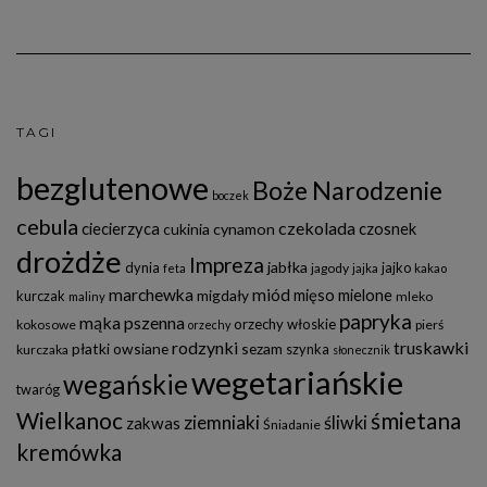
TAGI
bezglutenowe
Boże Narodzenie
boczek
cebula
czekolada
ciecierzyca
czosnek
cukinia
cynamon
drożdże
Impreza
jabłka
dynia
jajko
jagody
feta
jajka
kakao
marchewka
miód
mięso mielone
migdały
kurczak
mleko
maliny
papryka
mąka pszenna
orzechy włoskie
kokosowe
pierś
orzechy
rodzynki
truskawki
płatki owsiane
sezam
szynka
kurczaka
słonecznik
wegetariańskie
wegańskie
twaróg
Wielkanoc
śmietana
ziemniaki
śliwki
zakwas
Śniadanie
kremówka