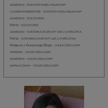
-
AGNIESZKA
DOMOWY KISIEL MALINOWY
-
CLAUDIA MORNINGSTAR
DOMOWY KISIEL MALINOWY
-
AGNIESZKA
SOS Z KUREK
Marta
-
SOS Z KUREK
-
AGNIESZKA
SURÓWKA Z KAPUSTY JAK U CHIŃCZYKA
Marta
-
SURÓWKA Z KAPUSTY JAK U CHIŃCZYKA
Małgosia z Akacjowego Bloga
-
CHLEB CEBULOWY
-
MARZENA
CHLEB CEBULOWY
-
AGNIESZKA
CHLEB CEBULOWY
-
KAMILA CZAJKA
CHLEB CEBULOWY