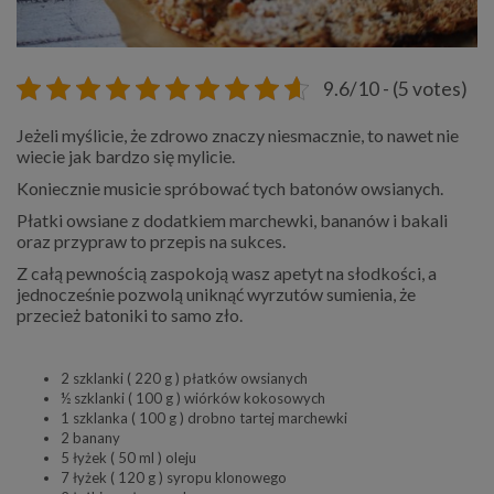
9.6/10 - (5 votes)
Jeżeli myślicie, że zdrowo znaczy niesmacznie, to nawet nie
wiecie jak bardzo się mylicie.
Koniecznie musicie spróbować tych batonów owsianych.
Płatki owsiane z dodatkiem marchewki, bananów i bakali
oraz przypraw to przepis na sukces.
Z całą pewnością zaspokoją wasz apetyt na słodkości, a
jednocześnie pozwolą uniknąć wyrzutów sumienia, że
przecież batoniki to samo zło.
2 szklanki ( 220 g ) płatków owsianych
½ szklanki ( 100 g ) wiórków kokosowych
1 szklanka ( 100 g ) drobno tartej marchewki
2 banany
5 łyżek ( 50 ml ) oleju
7 łyżek ( 120 g ) syropu klonowego