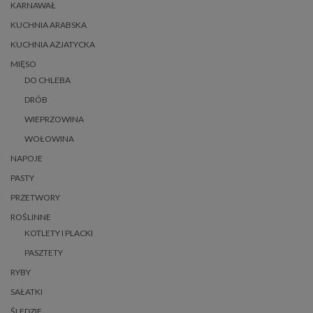
KARNAWAŁ
KUCHNIA ARABSKA
KUCHNIA AZJATYCKA
MIĘSO
DO CHLEBA
DRÓB
WIEPRZOWINA
WOŁOWINA
NAPOJE
PASTY
PRZETWORY
ROŚLINNE
KOTLETY I PLACKI
PASZTETY
RYBY
SAŁATKI
ŚLEDZIE