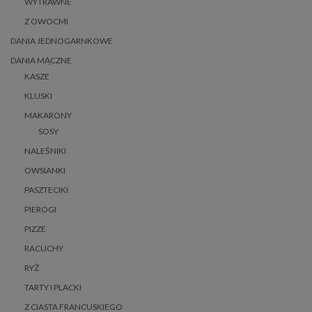
WYTRAWNE
Z OWOCMI
DANIA JEDNOGARNKOWE
DANIA MĄCZNE
KASZE
KLUSKI
MAKARONY
SOSY
NALEŚNIKI
OWSIANKI
PASZTECIKI
PIEROGI
PIZZE
RACUCHY
RYŻ
TARTY I PLACKI
Z CIASTA FRANCUSKIEGO