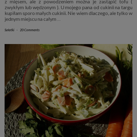
z mięsem, ale z powodzeniem można je zastąpić tofu (
zwykłym lub wędzonym ). U mojego pana od cukinii na targu
kupiłam sporo małych cukinii. Nie wiem dlaczego, ale tylko w
jednym miejscu na całym
…
Sałatki
-
20 Comments