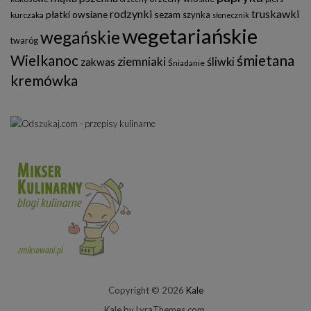
rodzynki
truskawki
płatki owsiane
sezam
szynka
kurczaka
słonecznik
wegetariańskie
wegańskie
twaróg
Wielkanoc
śmietana
ziemniaki
śliwki
zakwas
Śniadanie
kremówka
Copyright © 2026
Kale
Kale
by LyraThemes.com.