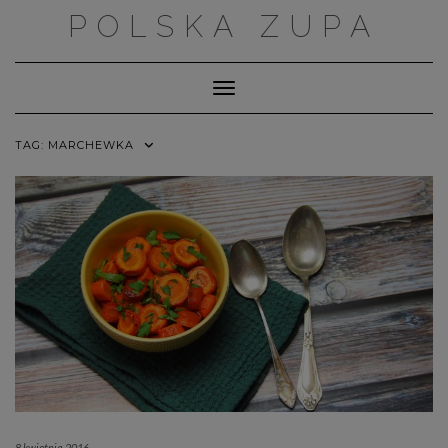
Skip
POLSKA ZUPA
to
content
Toggle Navigation
TAG:
MARCHEWKA
8 kwietnia 2016