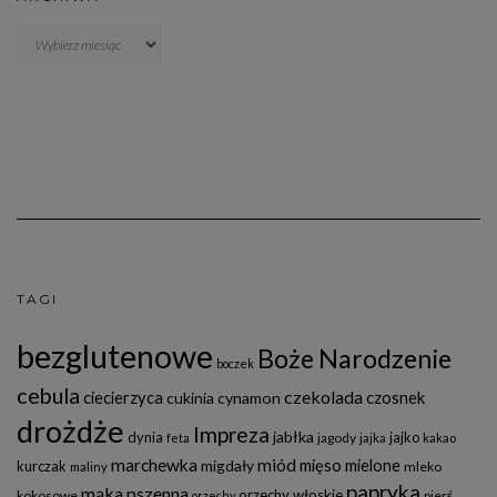
Archiwa
TAGI
bezglutenowe
Boże Narodzenie
boczek
cebula
czekolada
ciecierzyca
czosnek
cukinia
cynamon
drożdże
Impreza
jabłka
dynia
jajko
jagody
feta
jajka
kakao
marchewka
miód
mięso mielone
migdały
kurczak
mleko
maliny
papryka
mąka pszenna
orzechy włoskie
kokosowe
pierś
orzechy