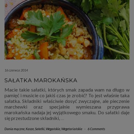
16 czerwca 2014
SAŁATKA MAROKAŃSKA
Macie takie sałatki, których smak zapada wam na długo w
pamięć i musicie co jakiś czas je zrobić? To jest właśnie taka
sałatka. Składniki właściwie dosyć zwyczajne, ale pieczenie
marchewki oraz specjalnie wymieszana przyprawa
marokańska nadaja jej wyjątkowego smaku. Do sałatki daje
się przestudzone składniki,
…
Dania mączne
,
Kasze
,
Sałatki
,
Wegańskie
,
Wegetariańskie
-
6 Comments