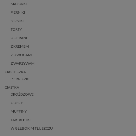
MAZURKI
PIERNIKI
SERNIKI
TORTY
UCIERANE
Z KREMEM
Z OWOCAMI
Z WARZYWAMI
CIASTECZKA
PIERNICZKI
CIASTKA
DROŻDŻOWE
GOFRY
MUFFINY
TARTALETKI
W GŁĘBOKIM TŁUSZCZU