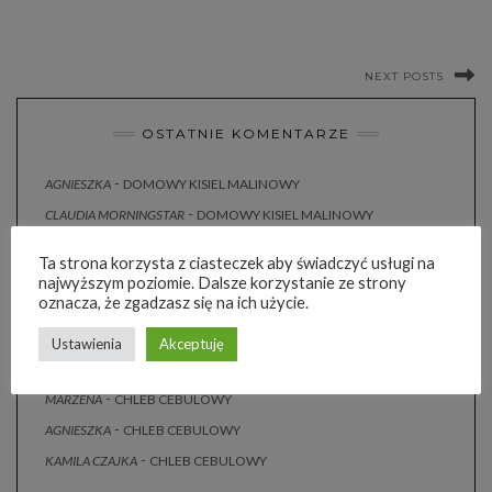
NEXT POSTS
OSTATNIE KOMENTARZE
-
AGNIESZKA
DOMOWY KISIEL MALINOWY
-
CLAUDIA MORNINGSTAR
DOMOWY KISIEL MALINOWY
-
AGNIESZKA
SOS Z KUREK
Ta strona korzysta z ciasteczek aby świadczyć usługi na
Marta
-
SOS Z KUREK
najwyższym poziomie. Dalsze korzystanie ze strony
oznacza, że zgadzasz się na ich użycie.
-
AGNIESZKA
SURÓWKA Z KAPUSTY JAK U CHIŃCZYKA
Marta
-
SURÓWKA Z KAPUSTY JAK U CHIŃCZYKA
Ustawienia
Akceptuję
Małgosia z Akacjowego Bloga
-
CHLEB CEBULOWY
-
MARZENA
CHLEB CEBULOWY
-
AGNIESZKA
CHLEB CEBULOWY
-
KAMILA CZAJKA
CHLEB CEBULOWY