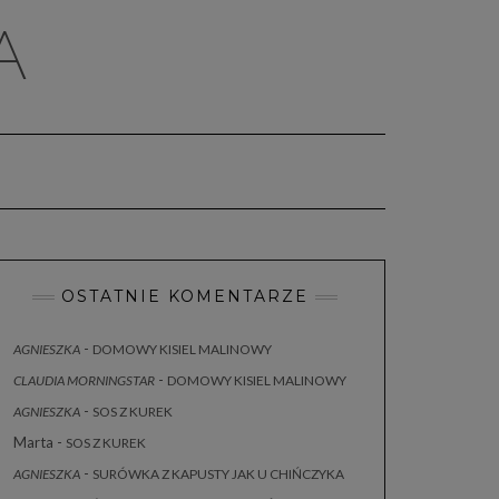
A
OSTATNIE KOMENTARZE
-
AGNIESZKA
DOMOWY KISIEL MALINOWY
-
CLAUDIA MORNINGSTAR
DOMOWY KISIEL MALINOWY
-
AGNIESZKA
SOS Z KUREK
Marta
-
SOS Z KUREK
-
AGNIESZKA
SURÓWKA Z KAPUSTY JAK U CHIŃCZYKA