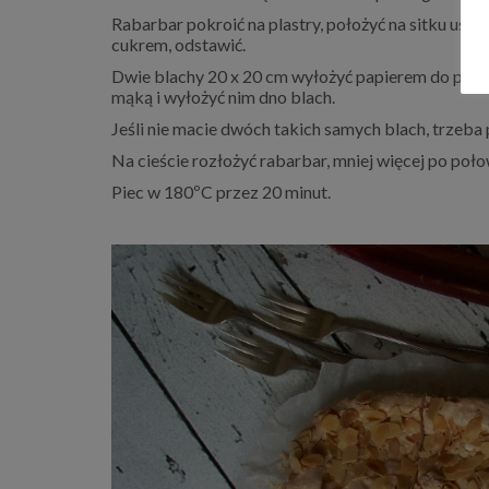
Rabarbar pokroić na plastry, położyć na sitku ust
cukrem, odstawić.
Dwie blachy 20 x 20 cm wyłożyć papierem do piec
mąką i wyłożyć nim dno blach.
Jeśli nie macie dwóch takich samych blach, trzeba 
Na cieście rozłożyć rabarbar, mniej więcej po poło
Piec w 180ºC przez 20 minut.