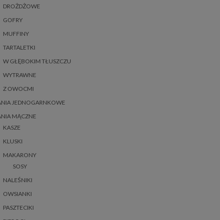
DROŻDŻOWE
GOFRY
MUFFINY
TARTALETKI
W GŁĘBOKIM TŁUSZCZU
WYTRAWNE
Z OWOCMI
ANIA JEDNOGARNKOWE
ANIA MĄCZNE
KASZE
KLUSKI
MAKARONY
SOSY
NALEŚNIKI
OWSIANKI
PASZTECIKI