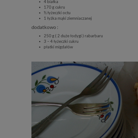
4 białka
170 g cukru
½ łyżeczki octu
1 łyżka mąki ziemniaczanej
dodatkowo :
250 g ( 2 duże łodygi ) rabarbaru
3 – 4 łyżeczki cukru
płatki migdałów