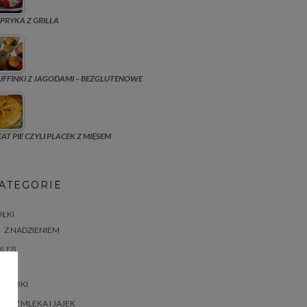
PRYKA Z GRILLA
FFINKI Z JAGODAMI – BEZGLUTENOWE
AT PIE CZYLI PLACEK Z MIĘSEM
ATEGORIE
ŁKI
Z NADZIENIEM
HLEB
ASTA
BABKI
BEZ MLEKA I JAJEK