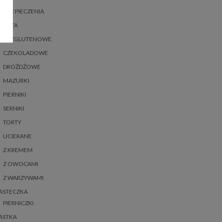
BEZ PIECZENIA
BEZA
BEZGLUTENOWE
CZEKOLADOWE
DROŻDŻOWE
MAZURKI
PIERNIKI
SERNIKI
TORTY
UCIERANE
Z KREMEM
Z OWOCAMI
Z WARZYWAMI
ASTECZKA
PIERNICZKI
ASTKA