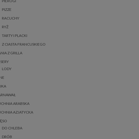
PIEROGI
PIZZE
RACUCHY
RYŻ
TARTY I PLACKI
Z CIASTA FRANCUSKIEGO
NIA Z GRILLA
SERY
LODY
NE
JKA
ARNAWAŁ
UCHNIA ARABSKA
UCHNIA AZJATYCKA
IĘSO
DO CHLEBA
DRÓB