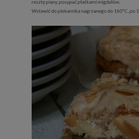
resztę piany, posypać płatkami migdałów.
Wstawić do piekarnika nagrzanego do 160ºC, po 10