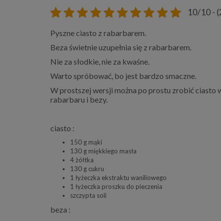
10/10 - (
Pyszne ciasto z rabarbarem.
Beza świetnie uzupełnia się z rabarbarem.
Nie za słodkie, nie za kwaśne.
Warto spróbować, bo jest bardzo smaczne.
W prostszej wersji można po prostu zrobić ciasto w
rabarbaru i bezy.
ciasto :
150 g mąki
130 g miękkiego masła
4 żółtka
130 g cukru
1 łyżeczka ekstraktu waniliowego
1 łyżeczka proszku do pieczenia
szczypta soli
beza :