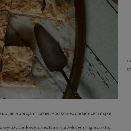
D
D
e ubijania porcjami cukier. Pod koniec dodać ocet i mąkę
o wyłożyć połowę piany. Na nią przełożyć drugie ciasto,