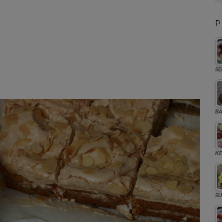
P
SĘ
BA
KE
SU