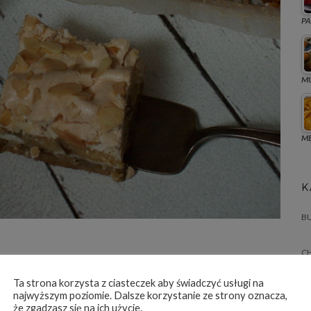
PA
MU
ME
K
BU
C
 z solą i proszkiem do pieczenia oraz ekstrakt waniliowy,
CI
Ta strona korzysta z ciasteczek aby świadczyć usługi na
najwyższym poziomie. Dalsze korzystanie ze strony oznacza,
 w lodówce.
że zgadzasz się na ich użycie.