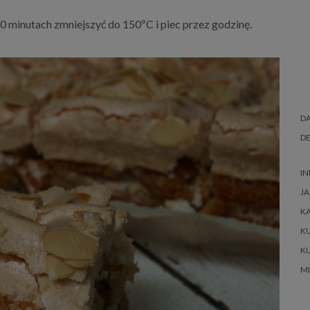
 minutach zmniejszyć do 150ºC i piec przez godzinę.
DA
DE
IN
JA
K
K
K
M