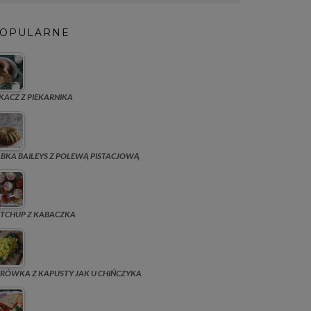
OPULARNE
KACZ Z PIEKARNIKA
BKA BAILEYS Z POLEWĄ PISTACJOWĄ
TCHUP Z KABACZKA
RÓWKA Z KAPUSTY JAK U CHIŃCZYKA