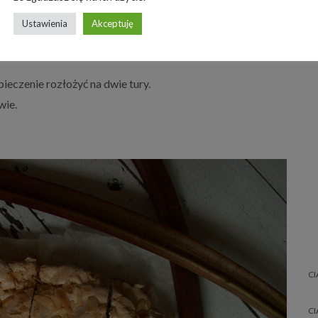
awionym na czymś, gdzie będzie mógł spłynąć sok, posypać
Ustawienia
Akceptuję
zenia. Ciasto rozwałkować w razie potrzeby podsypując
pieczenie rozłożyć na dwie tury.
wie.
CI
CI