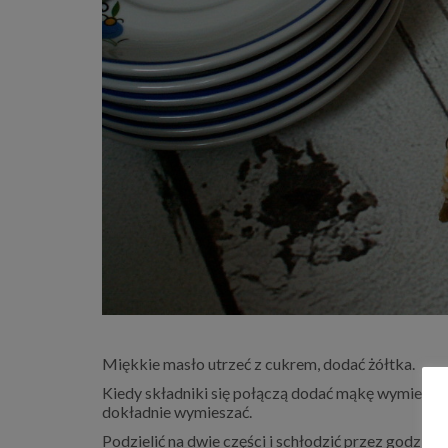
Miękkie masło utrzeć z cukrem, dodać żółtka.
Kiedy składniki się połączą dodać mąkę wymieszaną
dokładnie wymieszać.
Podzielić na dwie części i schłodzić przez godzinę