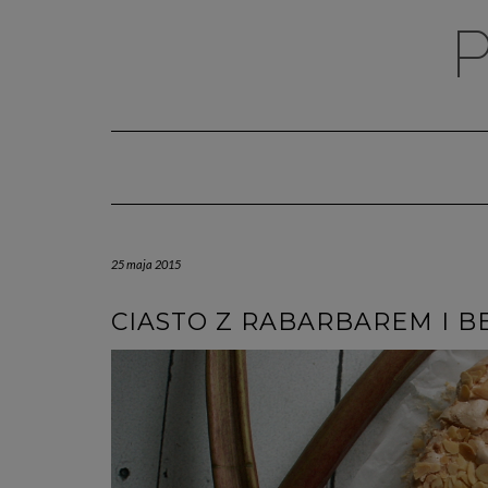
Skip
to
content
25 maja 2015
CIASTO Z RABARBAREM I B