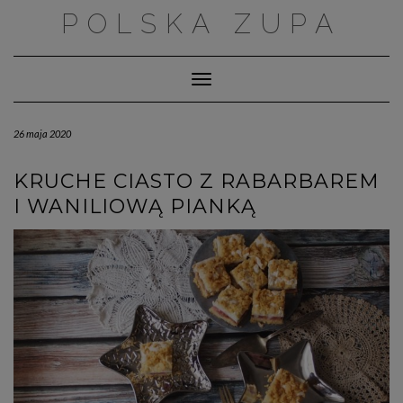
Skip
POLSKA ZUPA
to
content
Toggle Navigation
26 maja 2020
KRUCHE CIASTO Z RABARBAREM
I WANILIOWĄ PIANKĄ