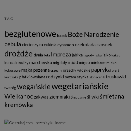
TAGI
bezglutenowe
Boże Narodzenie
boczek
cebula
czekolada
ciecierzyca
czosnek
cukinia
cynamon
drożdże
Impreza
jabłka
dynia
jajko
jagody
feta
jajka
kakao
marchewka
miód
mięso mielone
migdały
kurczak
mleko
maliny
papryka
mąka pszenna
orzechy włoskie
kokosowe
pierś
orzechy
rodzynki
truskawki
płatki owsiane
sezam
szynka
kurczaka
słonecznik
wegetariańskie
wegańskie
twaróg
Wielkanoc
śmietana
ziemniaki
śliwki
zakwas
Śniadanie
kremówka