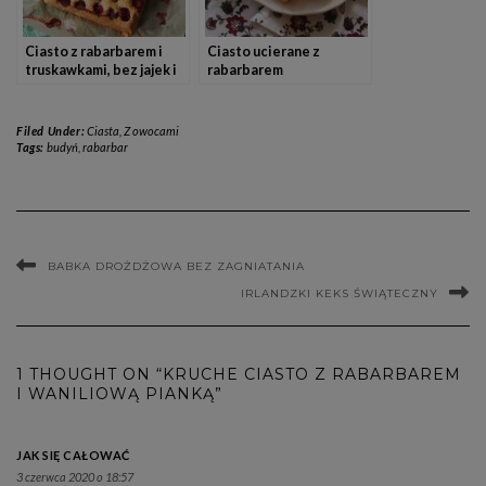
Ciasto z rabarbarem i
Ciasto ucierane z
truskawkami, bez jajek i
rabarbarem
bez mleka
Filed Under:
Ciasta
,
Z owocami
Tags:
budyń
,
rabarbar
BABKA DROŻDŻOWA BEZ ZAGNIATANIA
IRLANDZKI KEKS ŚWIĄTECZNY
1 THOUGHT ON “KRUCHE CIASTO Z RABARBAREM
I WANILIOWĄ PIANKĄ”
JAK SIĘ CAŁOWAĆ
3 czerwca 2020 o 18:57