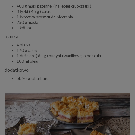
400 g mąki pszennej ( najlepiej krupczatki )
3 łyżki ( 45 g ) cukru
1 łyżeczka proszku do pieczenia
250 g masła
4 żółtka
pianka :
4 białka
170 g cukru
1 duże op. ( 64 g ) budyniu waniliowego bez cukru
100 ml oleju
dodatkowo :
ok ½ kg rabarbaru