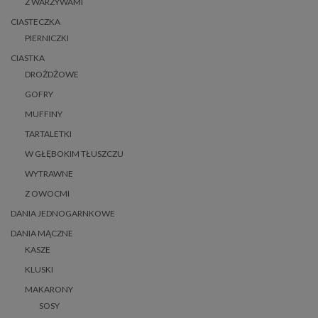
Z WARZYWAMI
CIASTECZKA
PIERNICZKI
CIASTKA
DROŻDŻOWE
GOFRY
MUFFINY
TARTALETKI
W GŁĘBOKIM TŁUSZCZU
WYTRAWNE
Z OWOCMI
DANIA JEDNOGARNKOWE
DANIA MĄCZNE
KASZE
KLUSKI
MAKARONY
SOSY