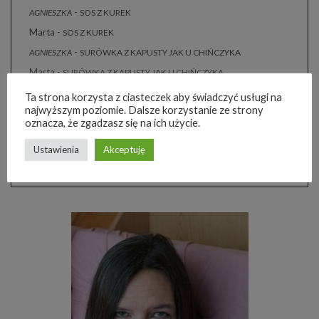
-
AGNIESZKA
SOS Z KUREK
Marta
-
SOS Z KUREK
-
AGNIESZKA
SURÓWKA Z KAPUSTY JAK U CHIŃCZYKA
Marta
-
SURÓWKA Z KAPUSTY JAK U CHIŃCZYKA
Małgosia z Akacjowego Bloga
-
CHLEB CEBULOWY
Ta strona korzysta z ciasteczek aby świadczyć usługi na
najwyższym poziomie. Dalsze korzystanie ze strony
-
MARZENA
CHLEB CEBULOWY
oznacza, że zgadzasz się na ich użycie.
-
AGNIESZKA
CHLEB CEBULOWY
Ustawienia
Akceptuję
-
KAMILA CZAJKA
CHLEB CEBULOWY