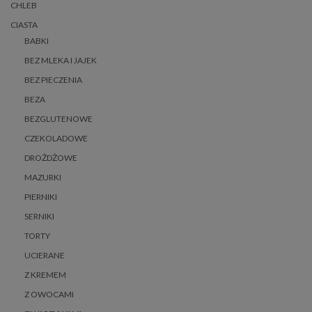
CHLEB
CIASTA
BABKI
BEZ MLEKA I JAJEK
BEZ PIECZENIA
BEZA
BEZGLUTENOWE
CZEKOLADOWE
DROŻDŻOWE
MAZURKI
PIERNIKI
SERNIKI
TORTY
UCIERANE
Z KREMEM
Z OWOCAMI