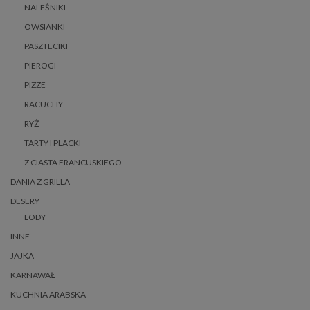
NALEŚNIKI
OWSIANKI
PASZTECIKI
PIEROGI
PIZZE
RACUCHY
RYŻ
TARTY I PLACKI
Z CIASTA FRANCUSKIEGO
DANIA Z GRILLA
DESERY
LODY
INNE
JAJKA
KARNAWAŁ
KUCHNIA ARABSKA