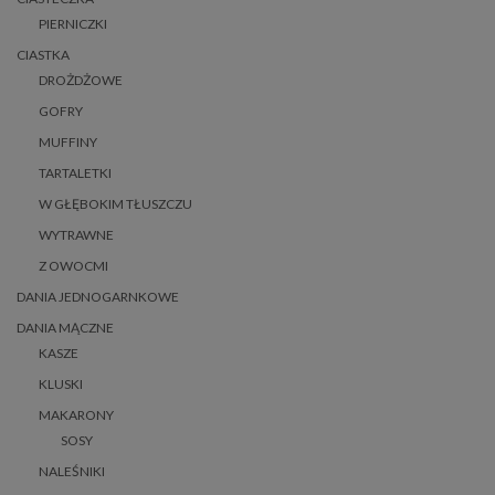
PIERNICZKI
CIASTKA
DROŻDŻOWE
GOFRY
MUFFINY
TARTALETKI
W GŁĘBOKIM TŁUSZCZU
WYTRAWNE
Z OWOCMI
DANIA JEDNOGARNKOWE
DANIA MĄCZNE
KASZE
KLUSKI
MAKARONY
SOSY
NALEŚNIKI