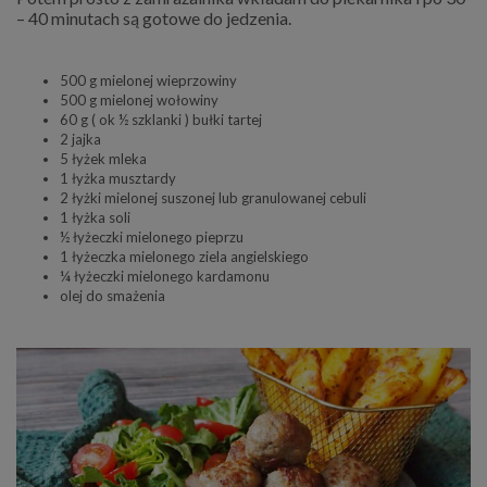
– 40 minutach są gotowe do jedzenia.
500
g mielonej wieprzowiny
500 g mielonej wołowiny
60
g
( ok ½ szklanki ) bułki tartej
2 jajka
5 łyżek mleka
1 łyżka musztardy
2 łyżki mielonej suszonej lub granulowanej cebuli
1 łyżka soli
½
łyżeczki mielonego pieprzu
1 łyżeczka mielonego ziela angielskiego
¼
łyżeczki mielonego kardamonu
olej do smażenia