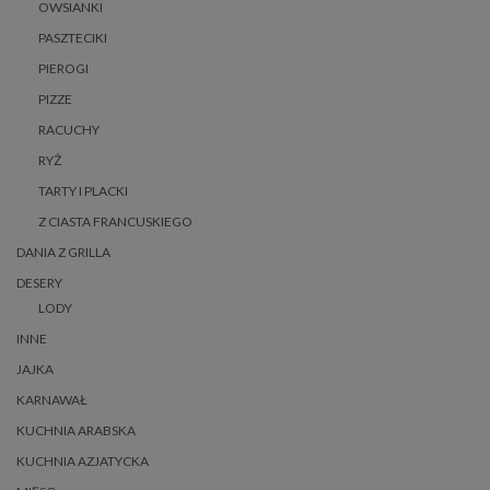
OWSIANKI
PASZTECIKI
PIEROGI
PIZZE
RACUCHY
RYŻ
TARTY I PLACKI
Z CIASTA FRANCUSKIEGO
DANIA Z GRILLA
DESERY
LODY
INNE
JAJKA
KARNAWAŁ
KUCHNIA ARABSKA
KUCHNIA AZJATYCKA