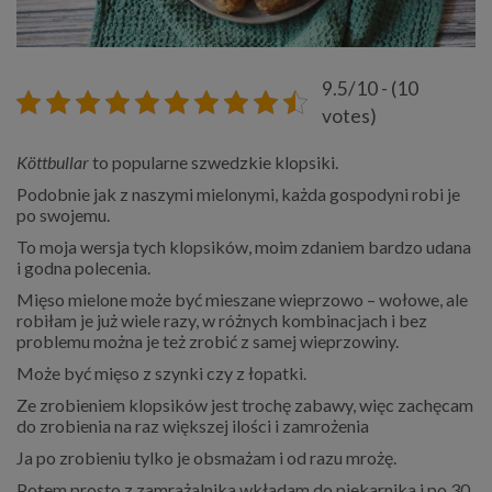
9.5/10 - (10
votes)
Köttbullar
to popularne szwedzkie klopsiki.
Podobnie jak z naszymi mielonymi, każda gospodyni robi je
po swojemu.
To moja wersja tych klopsików, moim zdaniem bardzo udana
i godna polecenia.
Mięso mielone może być mieszane wieprzowo – wołowe, ale
robiłam je już wiele razy, w różnych kombinacjach i bez
problemu można je też zrobić z samej wieprzowiny.
Może być mięso z szynki czy z łopatki.
Ze zrobieniem klopsików jest trochę zabawy, więc zachęcam
do zrobienia na raz większej ilości i zamrożenia
Ja po zrobieniu tylko je obsmażam i od razu mrożę.
Potem prosto z zamrażalnika wkładam do piekarnika i po 30