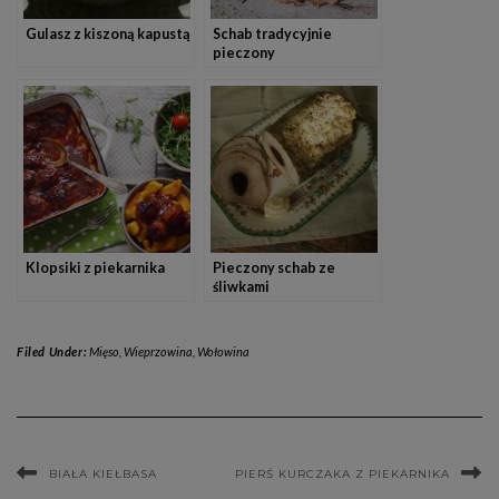
Gulasz z kiszoną kapustą
Schab tradycyjnie
pieczony
Klopsiki z piekarnika
Pieczony schab ze
śliwkami
Filed Under:
Mięso
,
Wieprzowina
,
Wołowina
BIAŁA KIEŁBASA
PIERŚ KURCZAKA Z PIEKARNIKA