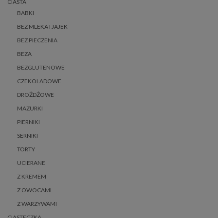
CIASTA
BABKI
BEZ MLEKA I JAJEK
BEZ PIECZENIA
BEZA
BEZGLUTENOWE
CZEKOLADOWE
DROŻDŻOWE
MAZURKI
PIERNIKI
SERNIKI
TORTY
UCIERANE
Z KREMEM
Z OWOCAMI
Z WARZYWAMI
CIASTECZKA