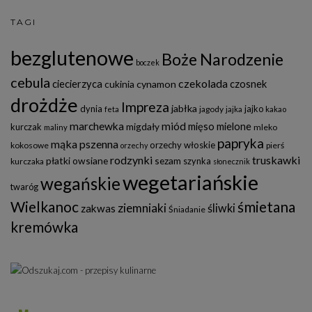
TAGI
bezglutenowe
Boże Narodzenie
boczek
cebula
czekolada
ciecierzyca
czosnek
cukinia
cynamon
drożdże
Impreza
jabłka
dynia
jajko
jagody
feta
jajka
kakao
marchewka
miód
mięso mielone
migdały
kurczak
mleko
maliny
papryka
mąka pszenna
orzechy włoskie
kokosowe
pierś
orzechy
rodzynki
truskawki
płatki owsiane
sezam
szynka
kurczaka
słonecznik
wegetariańskie
wegańskie
twaróg
Wielkanoc
śmietana
ziemniaki
śliwki
zakwas
Śniadanie
kremówka