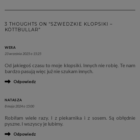
3 THOUGHTS ON “SZWEDZKIE KLOPSIKI –
KÖTTBULLAR”
WERA
23 września 2025 o 15:25
Od jakiegoś czasu to moje klopsiki. Innych nie robię. Te nam
bardzo pasują więc już nie szukam innych.
Odpowiedz
NATASZA
8 maja 2024 o 15:00
Robiłam wiele razy. I z piekarnika i z sosem. Są obłędnie
pyszne. I wszyscy je lubimy.
Odpowiedz