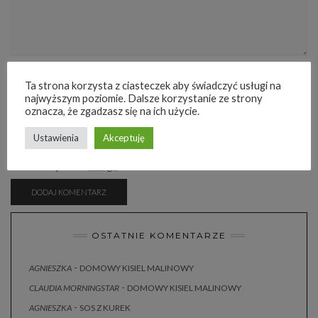
Save my name, email, and website in this browser for the next time I comment.
Ta strona korzysta z ciasteczek aby świadczyć usługi na
najwyższym poziomie. Dalsze korzystanie ze strony
oznacza, że zgadzasz się na ich użycie.
ATTACHMENT
Ustawienia
Akceptuję
The maximum upload file size: 512 MB.
You can upload:
image
.
OSTATNIE KOMENTARZE
-
AGNIESZKA
DOMOWY KISIEL MALINOWY
-
CLAUDIA MORNINGSTAR
DOMOWY KISIEL MALINOWY
-
AGNIESZKA
SOS Z KUREK